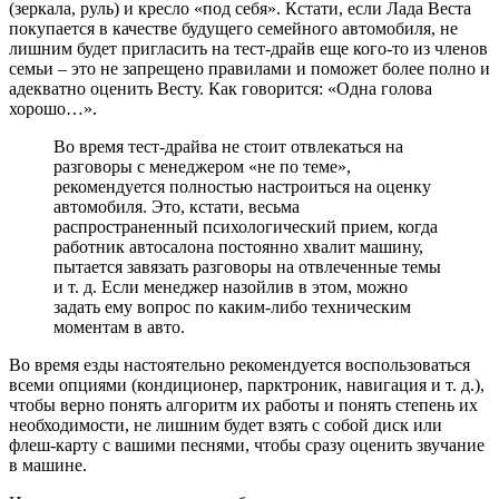
(зеркала, руль) и кресло «под себя». Кстати, если Лада Веста
покупается в качестве будущего семейного автомобиля, не
лишним будет пригласить на тест-драйв еще кого-то из членов
семьи – это не запрещено правилами и поможет более полно и
адекватно оценить Весту. Как говорится: «Одна голова
хорошо…».
Во время тест-драйва не стоит отвлекаться на
разговоры с менеджером «не по теме»,
рекомендуется полностью настроиться на оценку
автомобиля. Это, кстати, весьма
распространенный психологический прием, когда
работник автосалона постоянно хвалит машину,
пытается завязать разговоры на отвлеченные темы
и т. д. Если менеджер назойлив в этом, можно
задать ему вопрос по каким-либо техническим
моментам в авто.
Во время езды настоятельно рекомендуется воспользоваться
всеми опциями (кондиционер, парктроник, навигация и т. д.),
чтобы верно понять алгоритм их работы и понять степень их
необходимости, не лишним будет взять с собой диск или
флеш-карту с вашими песнями, чтобы сразу оценить звучание
в машине.