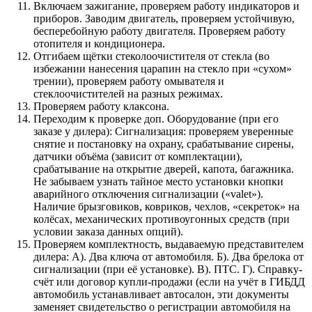
Включаем зажигание, проверяем работу индикаторов и
приборов. Заводим двигатель, проверяем устойчивую,
бесперебойную работу двигателя. Проверяем работу
отопителя и кондиционера.
Отгибаем щётки стеколоочистителя от стекла (во
избежании нанесения царапин на стекло при «сухом»
трении), проверяем работу омывателя и
стеклоочистителей на разных режимах.
Проверяем работу клаксона.
Переходим к проверке доп. Оборудование (при его
заказе у дилера): Сигнализация: проверяем уверенные
снятие и постановку на охрану, срабатывание сирены,
датчики объёма (зависит от комплектации),
срабатывание на открытие дверей, капота, багажника.
Не забываем узнать тайное место установки кнопки
аварийного отключения сигнализации («valet»).
Наличие брызговиков, ковриков, чехлов, «секреток» на
колёсах, механических противоугонных средств (при
условии заказа данных опций).
Проверяем комплектность, выдаваемую представителем
дилера: А). Два ключа от автомобиля. Б). Два брелока от
сигнализации (при её установке). В). ПТС. Г). Справку-
счёт или договор купли-продажи (если на учёт в ГИБДД
автомобиль устанавливает автосалон, эти документы
заменяет свидетельство о регистрации автомобиля на