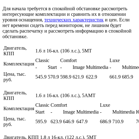
Для начала требуется в спокойной обстановке рассмотреть
интересующие комплектации и сравнить их в отношении
уровня оснащения,
технических характеристик
и цен. Если
нет времени сидеть перед монитором, не лишним будет
сделать распечатку и рассмотреть информацию в спокойной
обстановке.
Двигатель,
1.6 л 16-кл. (106 л.с.), 5МТ
КПП
Classic
Comfort
Luxe
Комплектация
-
Start
-
Image
Multimedia
-
Multime
Цена, тыс.
545.9
570.9
598.9
621.9
622.9
661.9
685.9
руб.
Двигатель,
1.6 л 16-кл. (106 л.с.), 5АМТ
КПП
Classic
Comfort
Luxe
Комплектация
Start
-
Image
Multimedia
-
Multimedia
Ю
Цена, тыс.
595.9
623.9
646.9
647.9
686.9
710.9
7
руб.
Двигатель, КПП
1.8 л 16-кл. (122 л.с.), 5МТ