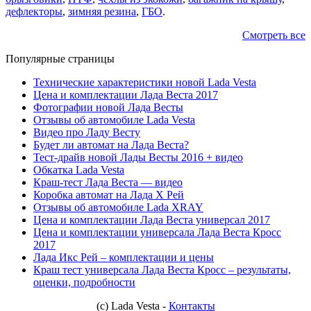
дефлекторы
,
зимняя резина
,
ГБО
.
Смотреть все
Популярные страницы
Технические характеристики новой Lada Vesta
Цена и комплектации Лада Веста 2017
Фотографии новой Лада Весты
Отзывы об автомобиле Lada Vesta
Видео про Ладу Весту
Будет ли автомат на Лада Веста?
Тест-драйв новой Лады Весты 2016 + видео
Обкатка Lada Vesta
Краш-тест Лада Веста — видео
Коробка автомат на Лада Х Рей
Отзывы об автомобиле Lada XRAY
Цена и комплектации Лада Веста универсал 2017
Цена и комплектации универсала Лада Веста Кросс
2017
Лада Икс Рей – комплектации и цены
Краш тест универсала Лада Веста Кросс – результаты,
оценки, подробности
(с) Lada Vesta -
Контакты