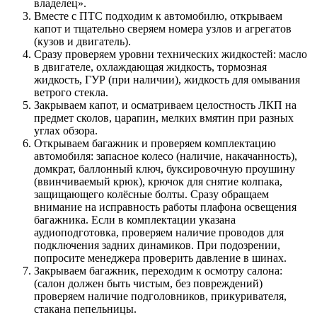
владелец».
Вместе с ПТС подходим к автомобилю, открываем
капот и тщательно сверяем номера узлов и агрегатов
(кузов и двигатель).
Сразу проверяем уровни технических жидкостей: масло
в двигателе, охлаждающая жидкость, тормозная
жидкость, ГУР (при наличии), жидкость для омывания
ветрого стекла.
Закрываем капот, и осматриваем целостность ЛКП на
предмет сколов, царапин, мелких вмятин при разных
углах обзора.
Открываем багажник и проверяем комплектацию
автомобиля: запасное колесо (наличие, накачанность),
домкрат, баллонный ключ, буксировочную проушину
(ввинчиваемый крюк), крючок для снятие колпака,
защищающего колёсные болты. Сразу обращаем
внимание на исправность работы плафона освещения
багажника. Если в комплектации указана
аудиоподготовка, проверяем наличие проводов для
подключения задних динамиков. При подозрении,
попросите менеджера проверить давление в шинах.
Закрываем багажник, переходим к осмотру салона:
(салон должен быть чистым, без повреждений)
проверяем наличие подголовников, прикуривателя,
стакана пепельницы.