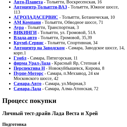
Авто-Планета
- Тольятти, Воскресенская, 16
Автоцентр-Тольятти-ВАЗ
- Тольятти, Южное шоссе,
113
АГРОЛАДАСЕРВИС
- Тольятти, Ботаническая, 10
АМ Компани
- Тольятти, Обводное шоссе, 71
Аура
- Тольятти, Транспортная, 3
ВИКИНГИ
- Тольятти, ул. Громовой, 51А
Влада-авто
- Тольятти, Громовой, 35,39
Крумб-Сервис
- Тольятти, Спортивная, 34
Автоцентр на Заводском
- Самара, Заводское шоссе, 14,
корп.1
Гэмбл
- Самара, Пятигорская, 11
фирма Урал-Лада
- Красный Яр, Степная 4
Перспектива Н
- Новокуйбышевск, Кирова, 8
Пурпе-Моторс
- Самара, п.Мехзавод, 24 км
Московского шоссе, 42
Самара-Авто
- Самара, ул.Мирная,3
Самара-Лада
- Самара, Алма-Атинская, 72
Процесс покупки
Личный тест-драйв Лада Веста и Хрей
Подготовка