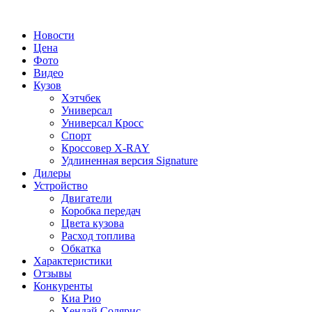
Новости
Цена
Фото
Видео
Кузов
Хэтчбек
Универсал
Универсал Кросс
Спорт
Кроссовер X-RAY
Удлиненная версия Signature
Дилеры
Устройство
Двигатели
Коробка передач
Цвета кузова
Расход топлива
Обкатка
Характеристики
Отзывы
Конкуренты
Киа Рио
Хендай Солярис