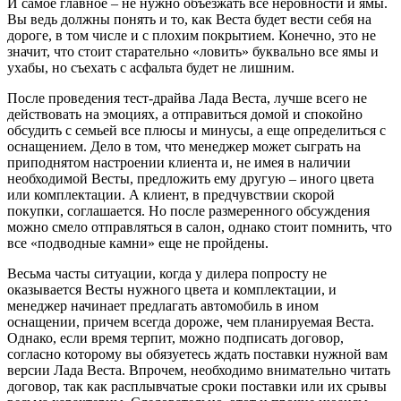
И самое главное – не нужно объезжать все неровности и ямы.
Вы ведь должны понять и то, как Веста будет вести себя на
дороге, в том числе и с плохим покрытием. Конечно, это не
значит, что стоит старательно «ловить» буквально все ямы и
ухабы, но съехать с асфальта будет не лишним.
После проведения тест-драйва Лада Веста, лучше всего не
действовать на эмоциях, а отправиться домой и спокойно
обсудить с семьей все плюсы и минусы, а еще определиться с
оснащением. Дело в том, что менеджер может сыграть на
приподнятом настроении клиента и, не имея в наличии
необходимой Весты, предложить ему другую – иного цвета
или комплектации. А клиент, в предчувствии скорой
покупки, соглашается. Но после размеренного обсуждения
можно смело отправляться в салон, однако стоит помнить, что
все «подводные камни» еще не пройдены.
Весьма часты ситуации, когда у дилера попросту не
оказывается Весты нужного цвета и комплектации, и
менеджер начинает предлагать автомобиль в ином
оснащении, причем всегда дороже, чем планируемая Веста.
Однако, если время терпит, можно подписать договор,
согласно которому вы обязуетесь ждать поставки нужной вам
версии Лада Веста. Впрочем, необходимо внимательно читать
договор, так как расплывчатые сроки поставки или их срывы