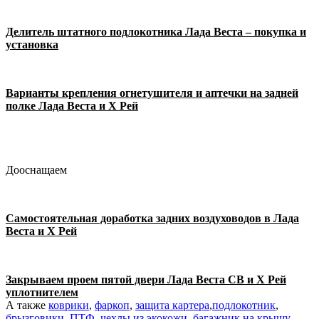
Делитель штатного подлокотника Лада Веста – покупка и
установка
Варианты крепления огнетушителя и аптечки на задней
полке Лада Веста и Х Рей
Дооснащаем
Самостоятельная доработка задних воздуховодов в Лада
Веста и Х Рей
Закрываем проем пятой двери Лада Веста СВ и Х Рей
уплотнителем
А также
коврики
,
фаркоп
,
защита картера
,
подлокотник
,
брызговики
,
ПТФ
,
чехлы из экокожи
,
багажник на крышу
,