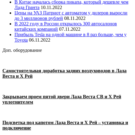
В Китае началась сборка пикапа, который дешевле чем
Лада Гранта
10.11.2022
Цены на УАЗ Патриот с автоматом у дилеров выросли
до 3 миллионов рублей
08.11.2022
В 2022 году в России открылось 300 автосалонов
китайских компаний
07.11.2022
Прибыль Tesla на одной машине в 8 раз больше, чем у
Toyota
06.11.2022
Доп. оборудование
Самостоятельная доработка задних воздуховодов в Лада
Веста и Х Рей
Закрываем проем пятой двери Лада Веста СВ и Х Рей
уплотнителем
Подсветка под капотом Лада Веста и Х Рей – установка и
подключение