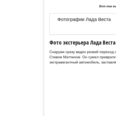
Вот так в
Фотографии Лада Веста
Фото экстерьера Лада Вест
Снаружи сразу виден резкий переход 
Стивом Маттином. Он сумел превратит
экстравагантный автомобиль, заставл