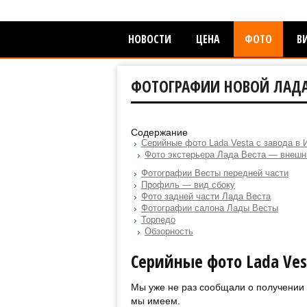
НОВОСТИ
ЦЕНА
ФОТО
В
ФОТОГРАФИИ НОВОЙ ЛАДА
Содержание
Серийные фото Lada Vesta с завода в 
Фото экстерьера Лада Веста — внешн
Фотографии Весты передней части
Профиль — вид сбоку
Фото задней части Лада Веста
Фотографии салона Лады Весты
Торпедо
Обзорность
Серийные фото Lada Ves
Мы уже не раз сообщали о получении ф
мы имеем.