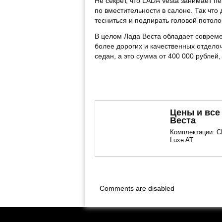
Не секрет, что LADA Vesta занимает п
по вместительности в салоне. Так чт
тесниться и подпирать головой потоло
В целом Лада Веста обладает соврем
более дорогих и качественных отделоч
седан, а это сумма от 400 000 рублей,
Цены и все
Веста
Комплектации: Сl
Luxe AT
Сергей Пиньков
Comments are disabled