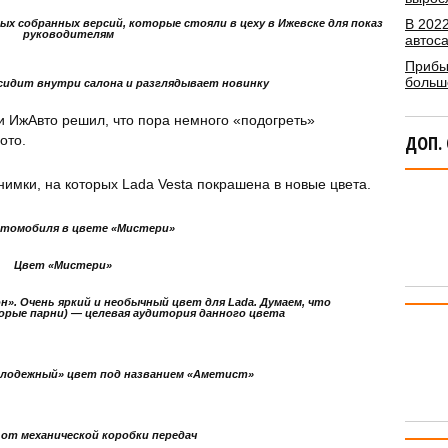
В 2022
ых собранных версий, которые стояли в цеху в Ижевске для показа
руководителям
автос
Прибы
больше
 сидит внутри салона и разглядывает новинку
 ИжАвто решил, что пора немного «подогреть»
ДОП.
ото.
нимки, на которых Lada Vesta покрашена в новые цвета.
томобиля в цвете «Мистери»
Цвет «Мистери»
». Очень яркий и необычный цвет для Lada. Думаем, что
орые парни) — целевая аудитория данного цвета
лодежный» цвет под названием «Аметист»
от механической коробки передач