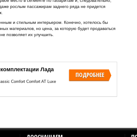
ервое место в сегменте по габаритам и, следовательно,
о даже рослым пассажирам заднего ряда не придется
к.
енным и стильным интерьером. Конечно, хотелось бы
ных материалов, но цена, за которую будет продаваться
 не позволяет их улучшить.
 комплектации Лада
ПОДРОБНЕЕ
assic Comfort Comfort AT Luxe
ДООСНАЩАЕМ
П