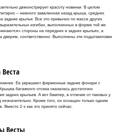
зительно демонстрирует красоту новинки. В целом
илитарно – немного заваленная назад крыша, средних
а задние крылья. Все это привычно по массе других
выразительных изгибах, выполненных в форме той же
ачинаются» стороны на передних и задних крыльях, а
м дверям, соответственно. Выполнены эти подштамповки
 Веста
скромнее. Ее украшают фирменные задние фонари с
рышка багажного отсека оказалась достаточно
ия задних крыльев. А вот бампер, в отличие от таковых у
 незначительно. Кроме того, он оснащен только одним
 Вместо 2-х как это принято сейчас.
ы Весты