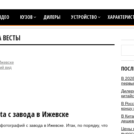
ИДЕО
КУЗОВ
ДИЛЕРЫ
УСТРОЙСТВО
ХАРАКТЕРИС
 ВЕСТЫ
Ижевске
ПОСЛ
ий вид
В 2028
первы
Дилеры
китай
В Росс
концу 
ta с завода в Ижевске
В Кита
дешев
отографий с завода в Ижевске. Итак, по порядку, что
Цены 
вырос