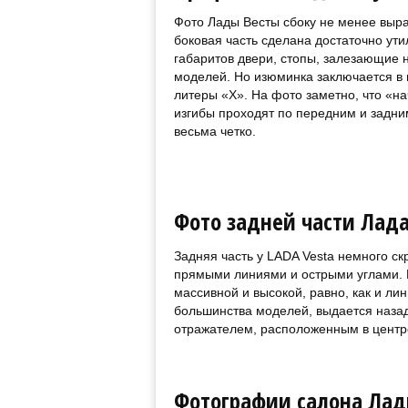
Фото Лады Весты сбоку не менее выра
боковая часть сделана достаточно ут
габаритов двери, стопы, залезающие н
моделей. Но изюминка заключается в 
литеры «Х». На фото заметно, что «н
изгибы проходят по передним и задни
весьма четко.
Фото задней части Лада
Задняя часть у LADA Vesta немного 
прямыми линиями и острыми углами. К
массивной и высокой, равно, как и лин
большинства моделей, выдается назад
отражателем, расположенным в центре.
Фотографии салона Лад