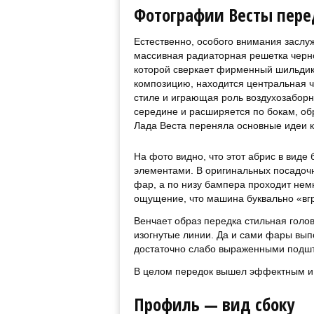
Фотографии Весты пере
Естественно, особого внимания заслу
массивная радиаторная решетка черно
которой сверкает фирменный шильдик 
композицию, находится центральная 
стиле и играющая роль воздухозаборни
середине и расширяется по бокам, обр
Лада Веста переняла основные идеи к
На фото видно, что этот абрис в виде
элементами. В оригинальных посадоч
фар, а по низу бампера проходит немн
ощущение, что машина буквально «вгр
Венчает образ передка стильная голо
изогнутые линии. Да и сами фары вып
достаточно слабо выраженными подш
В целом передок вышел эффектным и р
Профиль — вид сбоку