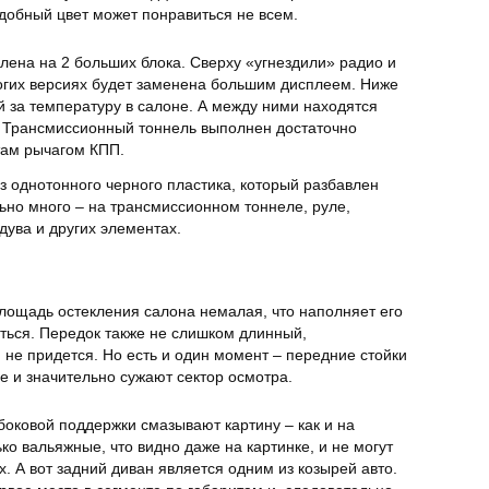
одобный цвет может понравиться не всем.
лена на 2 больших блока. Сверху «угнездили» радио и
огих версиях будет заменена большим дисплеем. Ниже
 за температуру в салоне. А между ними находятся
 Трансмиссионный тоннель выполнен достаточно
там рычагом КПП.
з однотонного черного пластика, который разбавлен
ьно много – на трансмиссионном тоннеле, руле,
дува и других элементах.
Площадь остекления салона немалая, что наполняет его
аться. Передок также не слишком длинный,
 не придется. Но есть и один момент – передние стойки
е и значительно сужают сектор осмотра.
боковой поддержки смазывают картину – как и на
ко вальяжные, что видно даже на картинке, и не могут
х. А вот задний диван является одним из козырей авто.