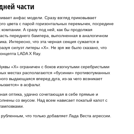
дней части
живает анфас модели. Сразу взгляд приковывает
го цвета с парой горизонтальных перемычек, посредине
компании. А сразу под ней, как бы продолжая
часть переднего бампера, выполненная в аналогичном
ка. Интересно, что эта черная секция сужается в
азуя силуэт литеры «Х». Не зря же было сказано, что
онцепта LADA X Ray.
 буквы «Х» ограничен с боков изогнутыми серебристыми
ных местах располагаются «бусинки» противотуманных
ого выдающаяся вперед дуга, из-за чего возникает
ызается» в асфальт.
вная оптика, удачно сочетающая в себе прямые и
олнены со вкусом. Над всем нависает покатый капот с
тамповками.
убленным, что только добавляет Лада Веста агрессии.