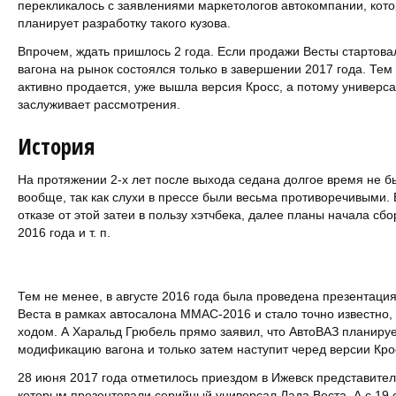
перекликалось с заявлениями маркетологов автокомпании, кото
планирует разработку такого кузова.
Впрочем, ждать пришлось 2 года. Если продажи Весты стартовал
вагона на рынок состоялся только в завершении 2017 года. Тем
активно продается, уже вышла версия Кросс, а потому универс
заслуживает рассмотрения.
История
На протяжении 2-х лет после выхода седана долгое время не бы
вообще, так как слухи в прессе были весьма противоречивыми
отказе от этой затеи в пользу хэтчбека, далее планы начала сбо
2016 года и т. п.
Тем не менее, в августе 2016 года была проведена презентаци
Веста в рамках автосалона ММАС-2016 и стало точно известно,
ходом. А Харальд Грюбель прямо заявил, что АвтоВАЗ планиру
модификацию вагона и только затем наступит черед версии Кро
28 июня 2017 года отметилось приездом в Ижевск представите
которым презентовали серийный универсал Лада Веста. А с 19 