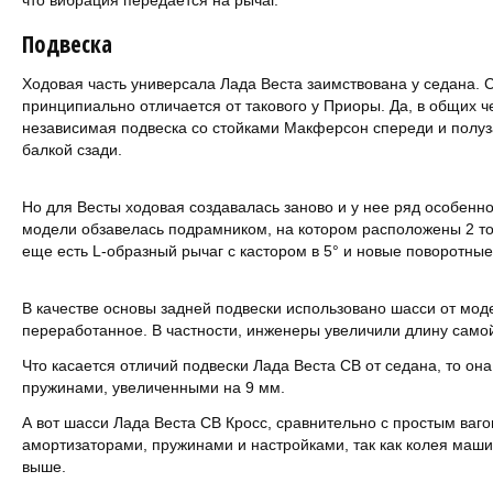
что вибрация передается на рычаг.
Подвеска
Ходовая часть универсала Лада Веста заимствована у седана. 
принципиально отличается от такового у Приоры. Да, в общих ч
независимая подвеска со стойками Макферсон спереди и полуз
балкой сзади.
Но для Весты ходовая создавалась заново и у нее ряд особенно
модели обзавелась подрамником, на котором расположены 2 точ
еще есть L-образный рычаг с кастором в 5° и новые поворотные
В качестве основы задней подвески использовано шасси от моде
переработанное. В частности, инженеры увеличили длину самой
Что касается отличий подвески Лада Веста СВ от седана, то он
пружинами, увеличенными на 9 мм.
А вот шасси Лада Веста СВ Кросс, сравнительно с простым ваг
амортизаторами, пружинами и настройками, так как колея маш
выше.