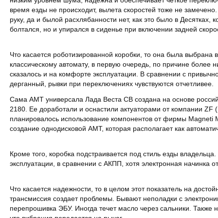
низким уровнем шума, надежна и обеспечивает четкое переклю
время езды не происходит, вылета скоростей тоже не замечено.
руку, да и былой расхлябанности нет, как это было в Десятках, к
болтался, но и упирался в сиденье при включении задней скоро
Что касается роботизированной коробки, то она была выбрана в
классическому автомату, в первую очередь, по причине более н
сказалось и на комфорте эксплуатации. В сравнении с привычн
дерганный, рывки при переключениях чувствуются отчетливее.
Сама АМТ универсала Лада Веста СВ создана на основе росси
2180. Ее доработали и оснастили актуаторами от компании ZF 
планировалось использование компонентов от фирмы Magneti Ma
создание однодисковой АМТ, которая располагает как автомати
Кроме того, коробка подстраивается под стиль езды владельца
эксплуатации, в сравнении с АКПП, хотя электронная начинка от
Что касается надежности, то в целом этот показатель на достой
трансмиссия создает проблемы. Бывают неполадки с электрони
перепрошивка ЭБУ. Иногда течет масло через сальники. Также н