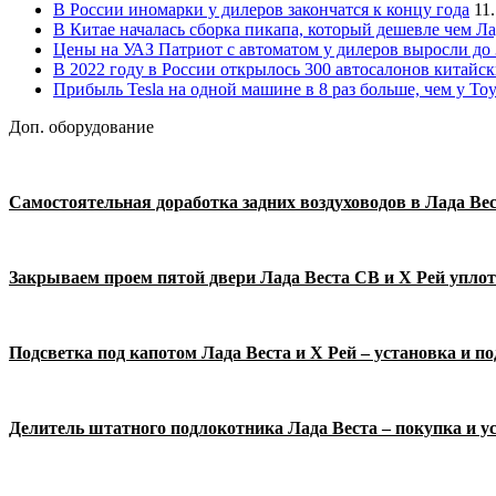
В России иномарки у дилеров закончатся к концу года
11
В Китае началась сборка пикапа, который дешевле чем Ла
Цены на УАЗ Патриот с автоматом у дилеров выросли до
В 2022 году в России открылось 300 автосалонов китайс
Прибыль Tesla на одной машине в 8 раз больше, чем у Toy
Доп. оборудование
Самостоятельная доработка задних воздуховодов в Лада Вес
Закрываем проем пятой двери Лада Веста СВ и Х Рей упло
Подсветка под капотом Лада Веста и Х Рей – установка и п
Делитель штатного подлокотника Лада Веста – покупка и у