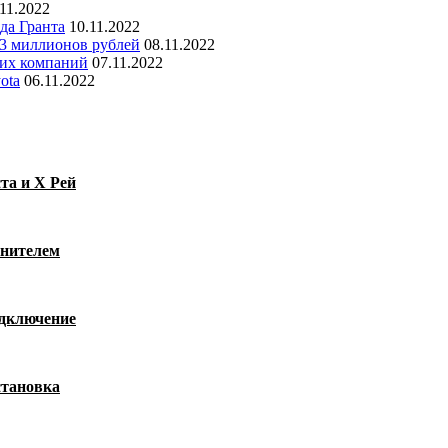
.11.2022
да Гранта
10.11.2022
 3 миллионов рублей
08.11.2022
ких компаний
07.11.2022
ota
06.11.2022
та и Х Рей
тнителем
одключение
становка