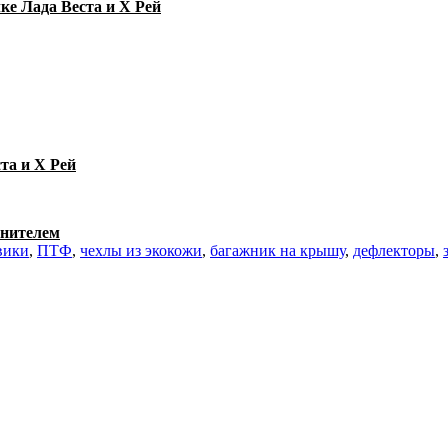
ке Лада Веста и Х Рей
та и Х Рей
тнителем
вики
,
ПТФ
,
чехлы из экокожи
,
багажник на крышу
,
дефлекторы
,