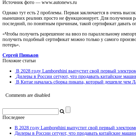
Источник фото — www.autonews.ru
Однако тут есть 2 проблемы. Первая заключается в очень высо
нынешних реалиях просто не функционирует. Для получения р
последний, по понятным причинам, такой сертификат давать оп
«Чтобы получить разрешение на ввоз по параллельному импорту
получить подобный сертификат можно только у самого производ
потерь».
Сергей Пиньков
Похожие статьи
В 2028 году Lamborghini выпустит свой первый электро
Дилеры в России сетуют, что продавать китайские маш
В Китае началась сборка пикапа, который дешевле чем Л
Comments are disabled
Последнее
В 2028 году Lamborghini выпустит свой первый электром
Дилеры в России сетуют, что продавать китайские маши