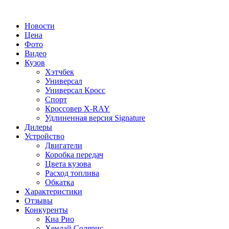
Новости
Цена
Фото
Видео
Кузов
Хэтчбек
Универсал
Универсал Кросс
Спорт
Кроссовер X-RAY
Удлиненная версия Signature
Дилеры
Устройство
Двигатели
Коробка передач
Цвета кузова
Расход топлива
Обкатка
Характеристики
Отзывы
Конкуренты
Киа Рио
Хендай Солярис