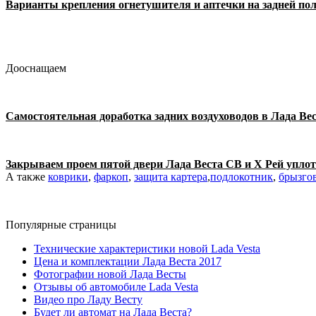
Варианты крепления огнетушителя и аптечки на задней пол
Дооснащаем
Самостоятельная доработка задних воздуховодов в Лада Вес
Закрываем проем пятой двери Лада Веста СВ и Х Рей упло
А также
коврики
,
фаркоп
,
защита картера
,
подлокотник
,
брызго
Популярные страницы
Технические характеристики новой Lada Vesta
Цена и комплектации Лада Веста 2017
Фотографии новой Лада Весты
Отзывы об автомобиле Lada Vesta
Видео про Ладу Весту
Будет ли автомат на Лада Веста?