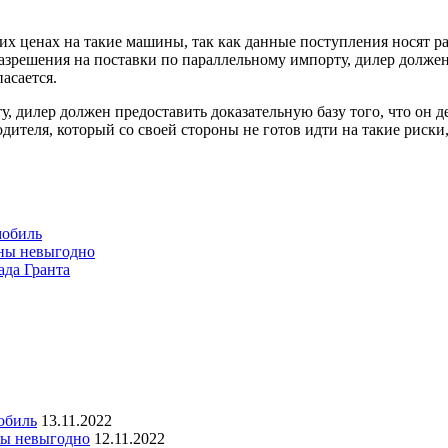
ких ценах на такие машины, так как данные поступления носят р
азрешения на поставки по параллельному импорту, дилер долже
асается.
, дилер должен предоставить доказательную базу того, что он 
ителя, который со своей стороны не готов идти на такие риски,
мобиль
ины невыгодно
ада Гранта
обиль
13.11.2022
ны невыгодно
12.11.2022