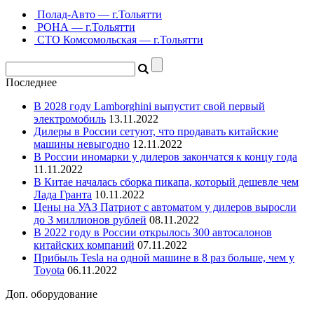
Полад-Авто — г.Тольятти
РОНА — г.Тольятти
СТО Комсомольская — г.Тольятти
Последнее
В 2028 году Lamborghini выпустит свой первый
электромобиль
13.11.2022
Дилеры в России сетуют, что продавать китайские
машины невыгодно
12.11.2022
В России иномарки у дилеров закончатся к концу года
11.11.2022
В Китае началась сборка пикапа, который дешевле чем
Лада Гранта
10.11.2022
Цены на УАЗ Патриот с автоматом у дилеров выросли
до 3 миллионов рублей
08.11.2022
В 2022 году в России открылось 300 автосалонов
китайских компаний
07.11.2022
Прибыль Tesla на одной машине в 8 раз больше, чем у
Toyota
06.11.2022
Доп. оборудование