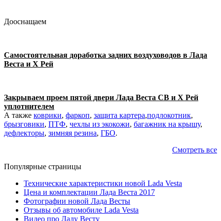
Дооснащаем
Самостоятельная доработка задних воздуховодов в Лада
Веста и Х Рей
Закрываем проем пятой двери Лада Веста СВ и Х Рей
уплотнителем
А также
коврики
,
фаркоп
,
защита картера
,
подлокотник
,
брызговики
,
ПТФ
,
чехлы из экокожи
,
багажник на крышу
,
дефлекторы
,
зимняя резина
,
ГБО
.
Смотреть все
Популярные страницы
Технические характеристики новой Lada Vesta
Цена и комплектации Лада Веста 2017
Фотографии новой Лада Весты
Отзывы об автомобиле Lada Vesta
Видео про Ладу Весту