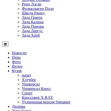
Рено Логан
Фольксваген Поло
Шкода Рапид
Лада Гранта
Лада Калина
Лада Приора
Лада Ларгус
Лада Хрей
Новости
Цена
Фото
Видео
Кузов
назад
Хэтчбек
Универсал
Универсал Кросс
Спорт
Кроссовер X-RAY
Удлиненная версия Signature
Дилеры
Устройство