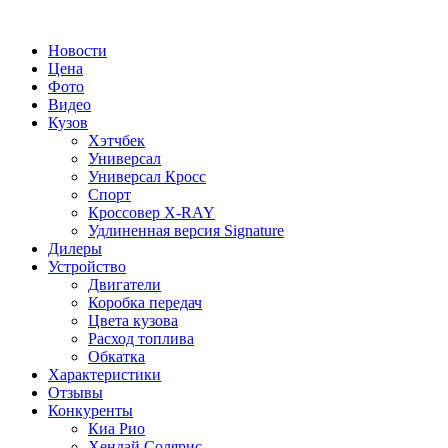
Новости
Цена
Фото
Видео
Кузов
Хэтчбек
Универсал
Универсал Кросс
Спорт
Кроссовер X-RAY
Удлиненная версия Signature
Дилеры
Устройство
Двигатели
Коробка передач
Цвета кузова
Расход топлива
Обкатка
Характеристики
Отзывы
Конкуренты
Киа Рио
Хендай Солярис