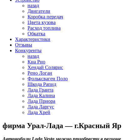
назад
Двигатели
Коробка передач
Цвета кузова
Расход топлива
Обкатка
Характеристики
Отзывы
Конкуренты
назад
Киа Рио
Хендай Солярис
Рено Логан
Фольксваген Поло
Шкода Рапид
Лада Гранта
Лада Калина
Лада Приора
Лада Ларгус
Лада Хрей
фирма Урал-Лада — г.Красный Яр
Автомобили Lada Vesta можно приобрести в регионе