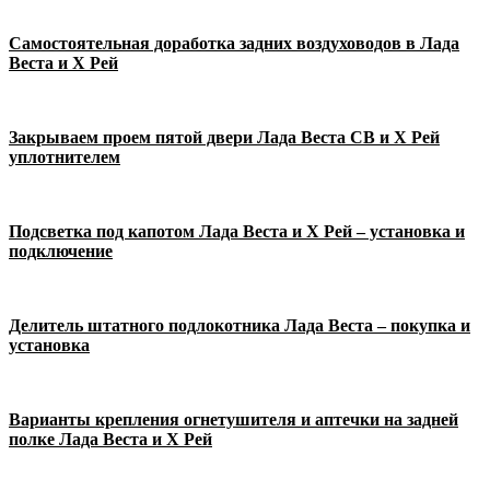
Самостоятельная доработка задних воздуховодов в Лада
Веста и Х Рей
Закрываем проем пятой двери Лада Веста СВ и Х Рей
уплотнителем
Подсветка под капотом Лада Веста и Х Рей – установка и
подключение
Делитель штатного подлокотника Лада Веста – покупка и
установка
Варианты крепления огнетушителя и аптечки на задней
полке Лада Веста и Х Рей