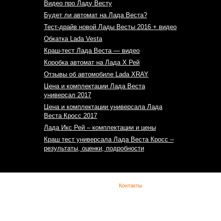
Видео про Ладу Весту
Будет ли автомат на Лада Веста?
Тест-драйв новой Лады Весты 2016 + видео
Обкатка Lada Vesta
Краш-тест Лада Веста — видео
Коробка автомат на Лада Х Рей
Отзывы об автомобиле Lada XRAY
Цена и комплектации Лада Веста
универсал 2017
Цена и комплектации универсала Лада
Веста Кросс 2017
Лада Икс Рей – комплектации и цены
Краш тест универсала Лада Веста Кросс –
результаты, оценки, подробности
(с) Lada Vesta -
Контакты
При копировании материала указывайте обратную
ссылку. Сайт не является официальным
представительством Lada в сети интернет и
предназначен для лиц старше 18 лет