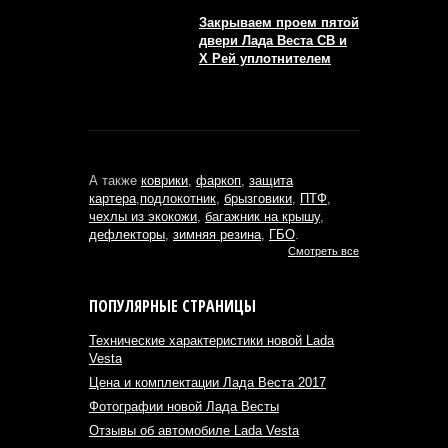
Закрываем проем пятой
двери Лада Веста СВ и
Х Рей уплотнителем
А также
коврики
,
фаркоп
,
защита
картера
,
подлокотник
,
брызговики
,
ПТФ
,
чехлы из экокожи
,
багажник на крышу
,
дефлекторы
,
зимняя резина
,
ГБО
.
Смотреть все
ПОПУЛЯРНЫЕ СТРАНИЦЫ
Технические характеристики новой Lada
Vesta
Цена и комплектации Лада Веста 2017
Фотографии новой Лада Весты
Отзывы об автомобиле Lada Vesta