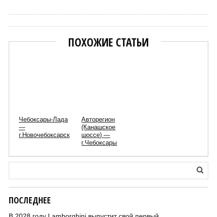
ПОХОЖИЕ СТАТЬИ
Чебоксары-Лада
Авторегион
—
(Канашское
г.Новочебоксарск
шоссе) —
г.Чебоксары
ПОСЛЕДНЕЕ
В 2028 году Lamborghini выпустит свой первый