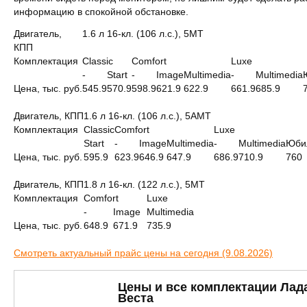
информацию в спокойной обстановке.
Двигатель,
1.6 л 16-кл. (106 л.с.), 5МТ
КПП
Комплектация
Classic
Comfort
Luxe
-
Start
-
Image
Multimedia
-
Multimedia
Цена, тыс. руб.
545.9
570.9
598.9
621.9
622.9
661.9
685.9
Двигатель, КПП
1.6 л 16-кл. (106 л.с.), 5АМТ
Комплектация
Classic
Comfort
Luxe
Start
-
Image
Multimedia
-
Multimedia
Юби
Цена, тыс. руб.
595.9
623.9
646.9
647.9
686.9
710.9
760
Двигатель, КПП
1.8 л 16-кл. (122 л.с.), 5МТ
Комплектация
Comfort
Luxe
-
Image
Multimedia
Цена, тыс. руб.
648.9
671.9
735.9
Смотреть актуальный прайс цены на сегодня (9.08.2026)
Цены и все комплектации Лад
Веста