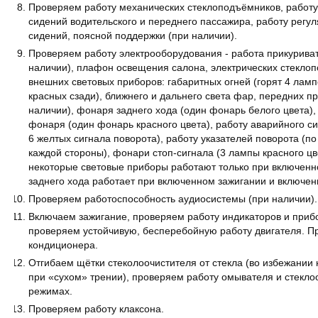
Проверяем работу механических стеклоподъёмников, работ
сидений водительского и переднего пассажира, работу регул
сидений, поясной поддержки (при наличии).
Проверяем работу электрооборудования - работа прикуриват
наличии), плафон освещения салона, электрических стеклоп
внешних световых приборов: габаритных огней (горят 4 ламп
красных сзади), ближнего и дальнего света фар, передних 
наличии), фонаря заднего хода (один фонарь белого цвета),
фонаря (один фонарь красного цвета), работу аварийного с
6 желтых сигнала поворота), работу указателей поворота (по
каждой стороны), фонари стоп-сигнала (3 лампы красного цв
некоторые световые приборы работают только при включенн
заднего хода работает при включенном зажигании и включен
Проверяем работоспособность аудиосистемы (при наличии).
Включаем зажигание, проверяем работу индикаторов и прибо
проверяем устойчивую, бесперебойную работу двигателя. П
кондиционера.
Отгибаем щётки стеколоочистителя от стекла (во избежании
при «сухом» трении), проверяем работу омывателя и стекло
режимах.
Проверяем работу клаксона.