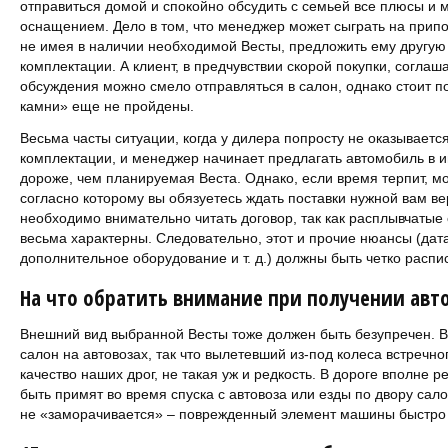
отправиться домой и спокойно обсудить с семьей все плюсы и 
оснащением. Дело в том, что менеджер может сыграть на припо
не имея в наличии необходимой Весты, предложить ему другую 
комплектации. А клиент, в предчувствии скорой покупки, согла
обсуждения можно смело отправляться в салон, однако стоит п
камни» еще не пройдены.
Весьма часты ситуации, когда у дилера попросту не оказываетс
комплектации, и менеджер начинает предлагать автомобиль в 
дороже, чем планируемая Веста. Однако, если время терпит, м
согласно которому вы обязуетесь ждать поставки нужной вам ве
необходимо внимательно читать договор, так как расплывчатые 
весьма характерны. Следовательно, этот и прочие нюансы (дата
дополнительное оборудование и т. д.) должны быть четко распи
На что обратить внимание при получении авт
Внешний вид выбранной Весты тоже должен быть безупречен. 
салон на автовозах, так что вылетевший из-под колеса встречно
качество наших дрог, не такая уж и редкость. В дороге вполне р
быть примят во время спуска с автовоза или езды по двору сал
не «заморачивается» – поврежденный элемент машины быстро п