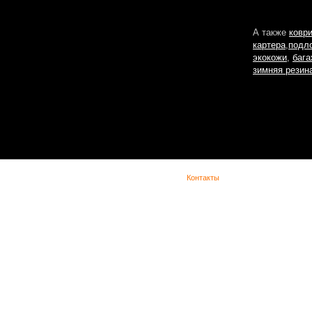
А также
ковр
картера
,
подл
экокожи
,
бага
зимняя резин
(с) Lada Vesta -
Контакты
При копировании материала указывайте обратную ссылку. Сайт не является офиц
представительством Lada в сети интернет и предназначен для лиц старше 18 