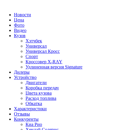
Новости
Цена
Фото
Видео
Кузов
Хэтчбек
Универсал
Универсал Кросс
Спорт
Кроссовер X-RAY
Удлиненная версия Signature
Дилеры
Устройство
Двигатели
Коробка передач
Цвета кузова
Расход топлива
Обкатка
Характеристики
Отзывы
Конкуренты
Киа Рио
Хендай Солярис