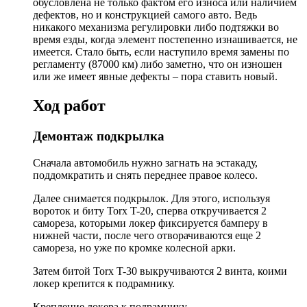
обусловлена не только фактом его износа или наличием
дефектов, но и конструкцией самого авто. Ведь
никакого механизма регулировки либо подтяжки во
время езды, когда элемент постепенно изнашивается, не
имеется. Стало быть, если наступило время замены по
регламенту (87000 км) либо заметно, что он изношен
или же имеет явные дефекты – пора ставить новый.
Ход работ
Демонтаж подкрылка
Сначала автомобиль нужно загнать на эстакаду,
поддомкратить и снять переднее правое колесо.
Далее снимается подкрылок. Для этого, используя
вороток и биту Torx T-20, сперва откручивается 2
самореза, которыми локер фиксируется бамперу в
нижней части, после чего отворачиваются еще 2
самореза, но уже по кромке колесной арки.
Затем битой Torx T-30 выкручиваются 2 винта, коими
локер крепится к подрамнику.
Крепление локера к подрамнику