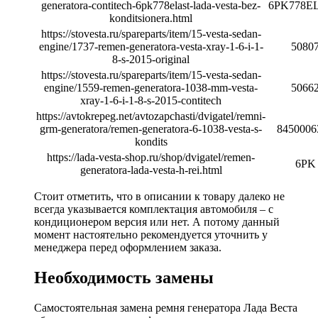
generatora-contitech-6pk778elast-lada-vesta-bez-
6PK778E
konditsionera.html
https://stovesta.ru/spareparts/item/15-vesta-sedan-
engine/1737-remen-generatora-vesta-xray-1-6-i-1-
5080
8-s-2015-original
https://stovesta.ru/spareparts/item/15-vesta-sedan-
engine/1559-remen-generatora-1038-mm-vesta-
5066
xray-1-6-i-1-8-s-2015-contitech
https://avtokrepeg.net/avtozapchasti/dvigatel/remni-
grm-generatora/remen-generatora-6-1038-vesta-s-
8450006
kondits
https://lada-vesta-shop.ru/shop/dvigatel/remen-
6PK
generatora-lada-vesta-h-rei.html
Стоит отметить, что в описании к товару далеко не
всегда указывается комплектация автомобиля – с
кондиционером версия или нет. А потому данный
момент настоятельно рекомендуется уточнить у
менеджера перед оформлением заказа.
Необходимость замены
Самостоятельная замена ремня генератора Лада Веста