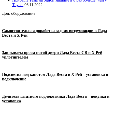
Прибыль Tesla на одной машине в 8 раз больше, чем у
Toyota
06.11.2022
Доп. оборудование
Самостоятельная доработка задних воздуховодов в Лада
Веста и Х Рей
Закрываем проем пятой двери Лада Веста СВ и Х Рей
уплотнителем
Подсветка под капотом Лада Веста и Х Рей – установка и
подключение
Делитель штатного подлокотника Лада Веста – покупка и
установка