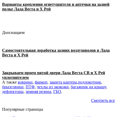
Варианты крепления огнетушителя и аптечки на задней
полке Лада Веста и Х Рей
Дооснащаем
Самостоятельная доработка задних воздуховодов в Лада
Веста и Х Рей
Закрываем проем пятой двери Лада Веста СВ и Х Рей
уплотнителем
А также
коврики
,
фаркоп
,
защита картера
,
подлокотник
,
брызговики
,
ПТФ
,
чехлы из экокожи
,
багажник на крышу
,
дефлекторы
,
зимняя резина
,
ГБО
.
Смотреть все
Популярные страницы