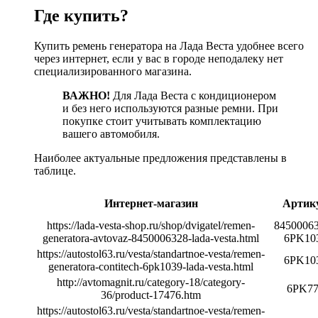
Где купить?
Купить ремень генератора на Лада Веста удобнее всего
через интернет, если у вас в городе неподалеку нет
специализированного магазина.
ВАЖНО!
Для Лада Веста с кондиционером
и без него используются разные ремни. При
покупке стоит учитывать комплектацию
вашего автомобиля.
Наиболее актуальные предложения представлены в
таблице.
Интернет-магазин
Артик
https://lada-vesta-shop.ru/shop/dvigatel/remen-
84500063
generatora-avtovaz-8450006328-lada-vesta.html
6PK10
https://autostol63.ru/vesta/standartnoe-vesta/remen-
6PK10
generatora-contitech-6pk1039-lada-vesta.html
http://avtomagnit.ru/category-18/category-
6PK77
36/product-17476.htm
https://autostol63.ru/vesta/standartnoe-vesta/remen-