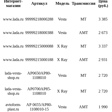
Интернет-
Цена
Артикул
Модель
Трансмиссия
магазин
(руб.)
www.lada.ru
99999218000288
Vesta
МТ
3 385
www.lada.ru
99999218000388
Vesta
АМТ
2 673
www.lada.ru
99999215000088
X Ray
МТ
3 337
www.lada.ru
99999215000188
X Ray
АМТ
2 931
lada-vesta-
АР0650АР80-
Vesta
МТ
2 720
shop.ru
1108010
lada-vesta-
АР0700АР85-
X Ray
МТ
2 720
shop.ru
1108010
avtoform-
АР 0655/АР80-
Vesta
АМТ
1 990
plast.ru
1108010-15