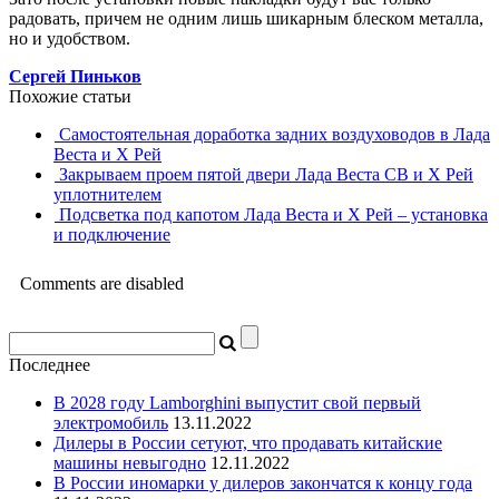
радовать, причем не одним лишь шикарным блеском металла,
но и удобством.
Сергей Пиньков
Похожие статьи
Самостоятельная доработка задних воздуховодов в Лада
Веста и Х Рей
Закрываем проем пятой двери Лада Веста СВ и Х Рей
уплотнителем
Подсветка под капотом Лада Веста и Х Рей – установка
и подключение
Comments are disabled
Последнее
В 2028 году Lamborghini выпустит свой первый
электромобиль
13.11.2022
Дилеры в России сетуют, что продавать китайские
машины невыгодно
12.11.2022
В России иномарки у дилеров закончатся к концу года