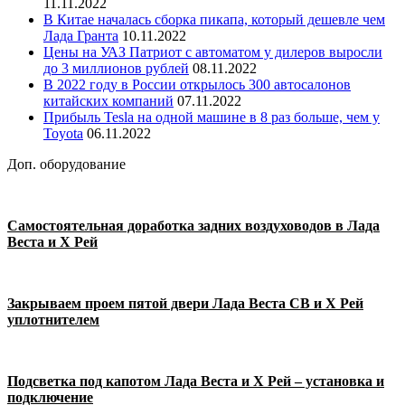
11.11.2022
В Китае началась сборка пикапа, который дешевле чем
Лада Гранта
10.11.2022
Цены на УАЗ Патриот с автоматом у дилеров выросли
до 3 миллионов рублей
08.11.2022
В 2022 году в России открылось 300 автосалонов
китайских компаний
07.11.2022
Прибыль Tesla на одной машине в 8 раз больше, чем у
Toyota
06.11.2022
Доп. оборудование
Самостоятельная доработка задних воздуховодов в Лада
Веста и Х Рей
Закрываем проем пятой двери Лада Веста СВ и Х Рей
уплотнителем
Подсветка под капотом Лада Веста и Х Рей – установка и
подключение