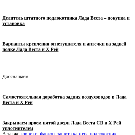
Делитель штатного подлокотника Лада Веста – покупка и
установка
Варианты крепления огнетушителя и аптечки на задней
полке Лада Веста и Х Рей
Дооснащаем
Самостоятельная доработка задних воздуховодов в Лада
Веста и Х Рей
Закрываем проем пятой двери Лада Веста СВ и Х Рей
уплотнителем
А также
коврики
,
фаркоп
,
защита картера
,
подлокотник
,