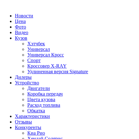
Новости
Цена
Фото
Видео
Кузов
Хэтчбек
Универсал
Универсал Кросс
Спорт
Кроссовер X-RAY
Удлиненная версия Signature
Дилеры
Устройство
Двигатели
Коробка передач
Цвета кузова
Расход топлива
Обкатка
Характеристики
Отзывы
Конкуренты
Киа Рио
Хендай Солярис