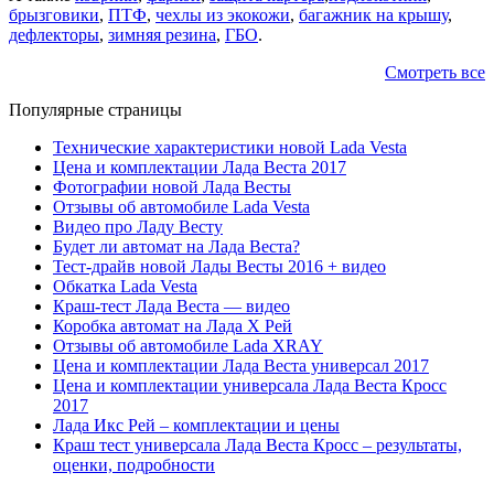
брызговики
,
ПТФ
,
чехлы из экокожи
,
багажник на крышу
,
дефлекторы
,
зимняя резина
,
ГБО
.
Смотреть все
Популярные страницы
Технические характеристики новой Lada Vesta
Цена и комплектации Лада Веста 2017
Фотографии новой Лада Весты
Отзывы об автомобиле Lada Vesta
Видео про Ладу Весту
Будет ли автомат на Лада Веста?
Тест-драйв новой Лады Весты 2016 + видео
Обкатка Lada Vesta
Краш-тест Лада Веста — видео
Коробка автомат на Лада Х Рей
Отзывы об автомобиле Lada XRAY
Цена и комплектации Лада Веста универсал 2017
Цена и комплектации универсала Лада Веста Кросс
2017
Лада Икс Рей – комплектации и цены
Краш тест универсала Лада Веста Кросс – результаты,
оценки, подробности