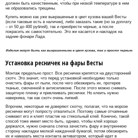
должен быть качественным, чтобы при низкой температуре в нем
не образовались трещины.
Купить можно как уже выкрашенные в цвет кузова вашей Весты
(если таковые есть в наличии), либо заказать такие (но за доплату
– от 50 до 400 рублей), так и приобрести черные, а после
покрасить их самостоятельно. Это же касается и накладок на
задние фонари Лада.
Изделия могут быть как выкрашенными в цвет кузова, так и просто черными.
Установка ресничек на фары Весты
Монтаж предельно прост. Все реснички крепятся на двусторонний
скотч. Это значит, что перед установкой необходимо только
очистить фары от пыли, после чего обезжирить их, протерев
тканью, смоченной в антисиликоне. После этого можно снимать
защитную пленку и приклеивать реснички. Но клеить нужно
наверняка, так как скотч очень липкий.
Впрочем, некоторые не доверяют скотчу, полагая, что на морозе
реснички могут попросту отвалиться. Поэтому самые отчаянные
снимают его и клеят пластик на стекольный клей. Конечно, такой
способ тоже имеет место быть, однако, чтобы клей хорошо
держался, нужно сначала слегка зачистить фару и внутреннюю
сторону накладки мелкой наждачной бумагой, потом обезжирить
их и намазать места контакта активатором, который идет в