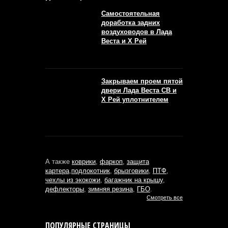
Самостоятельная
доработка задних
воздуховодов в Лада
Веста и Х Рей
Закрываем проем пятой
двери Лада Веста СВ и
Х Рей уплотнителем
А также
коврики
,
фаркоп
,
защита
картера
,
подлокотник
,
брызговики
,
ПТФ
,
чехлы из экокожи
,
багажник на крышу
,
дефлекторы
,
зимняя резина
,
ГБО
.
Смотреть все
ПОПУЛЯРНЫЕ СТРАНИЦЫ