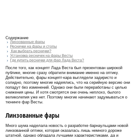
Содержание
Линзованные фары
Реснички на фары и стопы
Как выбрать реснички?
Установка ресничек на фары Весты
Где купить реснички для фар Лада Веста?
После того, как концепт Лада Веста был презентован широкой
публике, многие сразу обратили внимание именно на оптику.
Действительно, фары концепт-кара выглядели задиристо и
солидно, поэтому многие надеялись, что на серийную версию они
попадут без изменений. Однако они были переработаны с целью
снижения цены. И хотя смотрятся они очень неплохо, былого
великолепия уже нет. Поэтому многие начинают задумываться о
тюнинге фар Весты.
Линзованные фары
Много шума наделала новость о разработке барнаульцами новой
линзованной оптики, которая оказалась лишь немного дороже
штатной, однако обладала лучшими характеристиками, да и