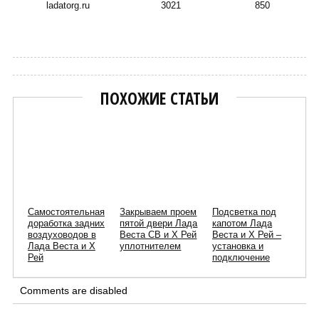
ladatorg.ru
3021
850
Сергей Пиньков
ПОХОЖИЕ СТАТЬИ
Самостоятельная
Закрываем проем
Подсветка под
доработка задних
пятой двери Лада
капотом Лада
воздуховодов в
Веста СВ и Х Рей
Веста и Х Рей –
Лада Веста и Х
уплотнителем
установка и
Рей
подключение
Comments are disabled