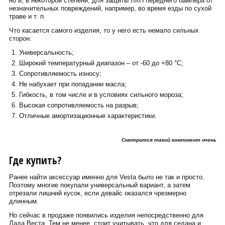
но и, в некоторой степени, для защиты ЛКП переднего бампера от
незначительных повреждений, например, во время езды по сухой
траве и т. п.
Что касается самого изделия, то у него есть немало сильных
сторон:
Универсальность;
Широкий температурный диапазон – от -60 до +80 °С;
Сопротивляемость износу;
Не набухает при попадании масла;
Гибкость, в том числе и в условиях сильного мороза;
Высокая сопротивляемость на разрыв;
Отличные амортизационные характеристики.
Смотрится такой компонент очень не
Где купить?
Ранее найти аксессуар именно для Vesta было не так и просто.
Поэтому многие покупали универсальный вариант, а затем
отрезали лишний кусок, если девайс оказался чрезмерно
длинным.
Но сейчас в продаже появились изделия непосредственно для
Лада Веста. Тем не менее, стоит учитывать, что для седана и