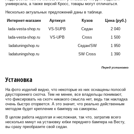
универсала, а также версий Кросс, товары могут отличаться.
Несколько актуальных предложений даны в таблице.
Интернет-магазин
Артикул
Кузов
Цена (руб.)
lada-vesta-shop.ru
VS-SUPB
Седан
2 040
lada-vesta-shop.ru
VS-UPB
Cross
1 500
ladatuningshop.ru
Седан/SW
1 950
ladatuningshop.ru
SW Cross
1 390
Перед установкой ю
Установка
На фото изделий видно, что некоторые из них оснащены полосой
двустороннего скотча. Тем не менее, все владельцы понимают,
что фиксировать на скотч никакого смысла нет, ведь так накладка
очень быстро оторвется. А это значит, что реально действенным
методом будет крепление к бамперу на саморезы.
В целом работа недолгая и несложная, так что, затратив всего
несколько минут на установку юбки переднего бампера на Весту,
вы сразу преобразите свой седан.