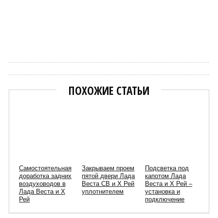
Сергей Пиньков
ПОХОЖИЕ СТАТЬИ
Самостоятельная
Закрываем проем
Подсветка под
доработка задних
пятой двери Лада
капотом Лада
воздуховодов в
Веста СВ и Х Рей
Веста и Х Рей –
Лада Веста и Х
уплотнителем
установка и
Рей
подключение