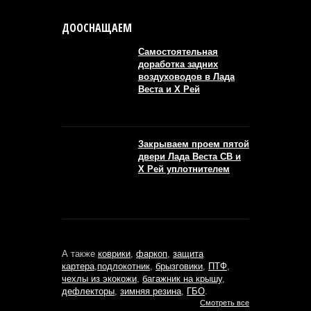
ДООСНАЩАЕМ
Самостоятельная
доработка задних
воздуховодов в Лада
Веста и Х Рей
Закрываем проем пятой
двери Лада Веста СВ и
Х Рей уплотнителем
А также
коврики
,
фаркоп
,
защита
картера
,
подлокотник
,
брызговики
,
ПТФ
,
чехлы из экокожи
,
багажник на крышу
,
дефлекторы
,
зимняя резина
,
ГБО
.
Смотреть все