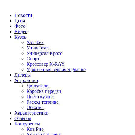
Новости
Цена
Фото
Видео
Кузов
Хэтчбек
Универсал
Универсал Кросс
Спорт
Кроссовер X-RAY
Удлиненная версия Signature
Дилеры
Устройство
Двигатели
Коробка передач
Цвета кузова
Расход топлива
Обкатка
Характеристики
Отзывы
Конкуренты
Киа Рио
Хендай Солярис