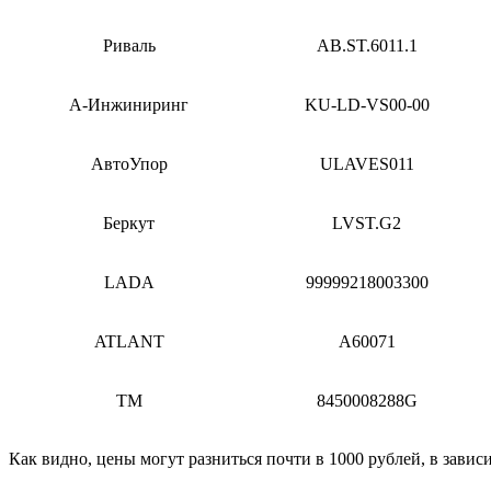
Риваль
AB.ST.6011.1
А-Инжиниринг
KU-LD-VS00-00
АвтоУпор
ULAVES011
Беркут
LVST.G2
LADA
99999218003300
ATLANT
A60071
ТМ
8450008288G
Как видно, цены могут разниться почти в 1000 рублей, в завис