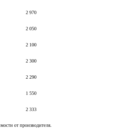
2 970
2 050
2 100
2 300
2 290
1 550
2 333
имости от производителя.