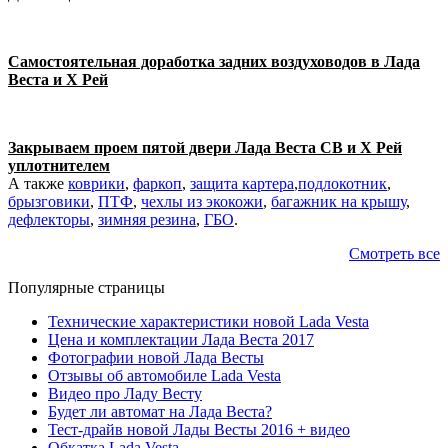
Самостоятельная доработка задних воздуховодов в Лада
Веста и Х Рей
Закрываем проем пятой двери Лада Веста СВ и Х Рей
уплотнителем
А также
коврики
,
фаркоп
,
защита картера
,
подлокотник
,
брызговики
,
ПТФ
,
чехлы из экокожи
,
багажник на крышу
,
дефлекторы
,
зимняя резина
,
ГБО
.
Смотреть все
Популярные страницы
Технические характеристики новой Lada Vesta
Цена и комплектации Лада Веста 2017
Фотографии новой Лада Весты
Отзывы об автомобиле Lada Vesta
Видео про Ладу Весту
Будет ли автомат на Лада Веста?
Тест-драйв новой Лады Весты 2016 + видео
Обкатка Lada Vesta