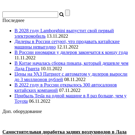
Последнее
В 2028 году Lamborghini выпустит свой первый
электромобиль
13.11.2022
Дилеры в России сетуют, что продавать китайские
машины невыгодно
12.11.2022
В России иномарки у дилеров закончатся к концу года
11.11.2022
В Китае началась сборка пикапа, который дешевле чем
Лада Гранта
10.11.2022
Цены на УАЗ Патриот с автоматом у дилеров выросли
до 3 миллионов рублей
08.11.2022
В 2022 году в России открылось 300 автосалонов
китайских компаний
07.11.2022
Прибыль Tesla на одной машине в 8 раз больше, чем у
Toyota
06.11.2022
Доп. оборудование
Самостоятельная доработка задних воздуховодов в Лада