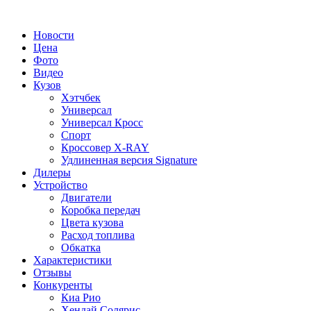
Новости
Цена
Фото
Видео
Кузов
Хэтчбек
Универсал
Универсал Кросс
Спорт
Кроссовер X-RAY
Удлиненная версия Signature
Дилеры
Устройство
Двигатели
Коробка передач
Цвета кузова
Расход топлива
Обкатка
Характеристики
Отзывы
Конкуренты
Киа Рио
Хендай Солярис