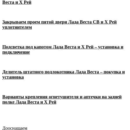
Веста и Х Рей
Закрываем проем пятой двери Лада Веста СВ и Х Рей
уплотнителем
Подсветка под капотом Лада Веста и Х Рей – установка и
подключение
Делитель штатного подлокотника Лада Веста – покупка и
установка
Варианты крепления огнетушителя и аптечки на задней
полке Лада Веста и Х Рей
Дооснащаем