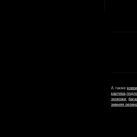
А также
ковр
картера
,
подл
экокожи
,
бага
зимняя резин