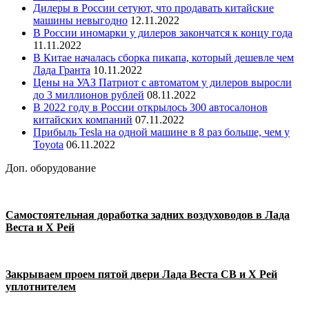
Дилеры в России сетуют, что продавать китайские
машины невыгодно
12.11.2022
В России иномарки у дилеров закончатся к концу года
11.11.2022
В Китае началась сборка пикапа, который дешевле чем
Лада Гранта
10.11.2022
Цены на УАЗ Патриот с автоматом у дилеров выросли
до 3 миллионов рублей
08.11.2022
В 2022 году в России открылось 300 автосалонов
китайских компаний
07.11.2022
Прибыль Tesla на одной машине в 8 раз больше, чем у
Toyota
06.11.2022
Доп. оборудование
Самостоятельная доработка задних воздуховодов в Лада
Веста и Х Рей
Закрываем проем пятой двери Лада Веста СВ и Х Рей
уплотнителем