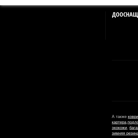
ДООСНАЩ
А также
ковр
картера
,
подл
экокожи
,
бага
зимняя резин