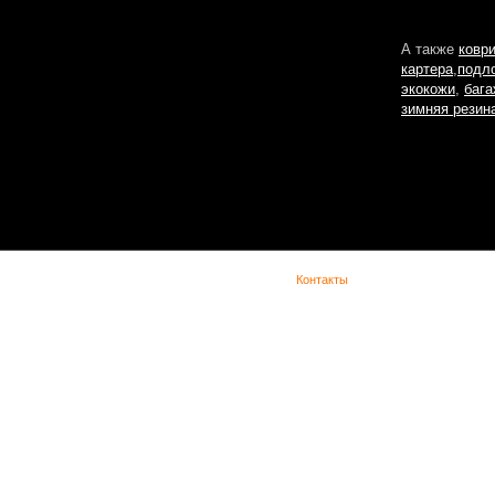
А также
ковр
картера
,
подл
экокожи
,
бага
зимняя резин
(с) Lada Vesta -
Контакты
При копировании материала указывайте обратную ссылку. Сайт не является офиц
представительством Lada в сети интернет и предназначен для лиц старше 18 