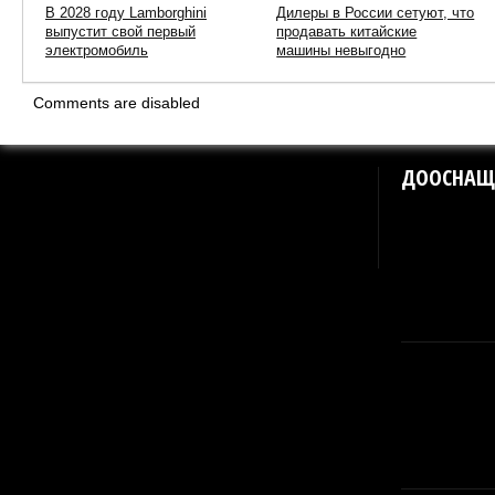
В 2028 году Lamborghini
Дилеры в России сетуют, что
выпустит свой первый
продавать китайские
электромобиль
машины невыгодно
Comments are disabled
ДООСНАЩ