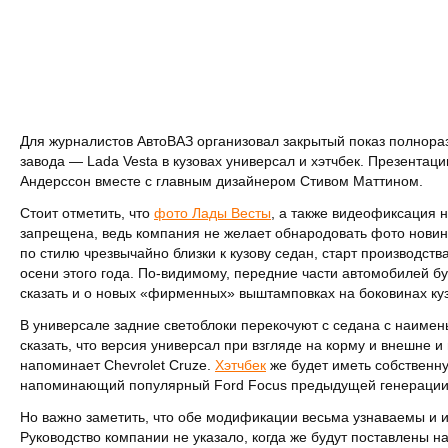
Для журналистов АвтоВАЗ организовал закрытый показ полнора
завода — Lada Vesta в кузовах универсал и хэтчбек. Презентац
Андерссон вместе с главным дизайнером Стивом Маттином.
Стоит отметить, что
фото Лады Весты
, а также видеофиксация 
запрещена, ведь компания не желает обнародовать фото нови
по стилю чрезвычайно близки к кузову седан, старт производств
осени этого года. По-видимому, передние части автомобилей б
сказать и о новых «фирменных» выштамповках на боковинах ку
В универсале задние светоблоки перекочуют с седана с наиме
сказать, что версия универсал при взгляде на корму и внешне и
напоминает Chevrolet Cruze.
Хэтчбек
же будет иметь собственную
напоминающий популярный Ford Focus предыдущей генерации
Но важно заметить, что обе модификации весьма узнаваемы и 
Руководство компании не указало, когда же будут поставлены на