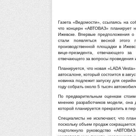
Газета «Ведомости», ссылаясь на со
что концерн «АВТОВАЗ» планирует на
Ижевске. Впервые предположения о 
стали появляться весной этого
производственной площадки в Ижев
вице-президента, отвечающего за 
отвечающего за вопросы проведения и
Планируется, что новая «LADA Vesta»
автосалоне, который состоится в авгу
новинка подлежит запуску для серий
году собрать около 5 тысяч автомобил
По предварительным оценкам стоимо
мнению разработчиков модели, она д
которой планируется прекратить в пер
Специалисты не исключают, что пла
поскольку объем продаж сокращается
подтолкнуло руководство «АВТОВАЗ