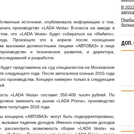
В 2022
автос
Прибы
бственные источники, опубликовала информацию о том,
больше
чать производство «LADA Vesta» B-класса на заводе в
том, что «LADA Vesta» будет собираться на «ИжАвто»,
 года. Произошло это в апреле после посещения
ДОП.
ске высокими должностными лицами «АВТОВАЗ» в лице
производство и техническое развитие, и директора,
сследований и разработок.
 будет представлена на суд специалистов на Московском
сте следующего года. После автосалона осенью 2015 года
ного производства. Концерн намерен только в следующем
ей.
сть «LADA Vesta» составит 350-400 тысяч рублей. По
олжна заменить на рынке «LADA Priora», производство
вом полугодии 2016 года.
ны концерна «АВТОВАЗ» могут быть подкорректированы,
, вызывая падение доходов. Именно сокращение доходов
» рассмотреть возможность сборки «LADA Vesta» на