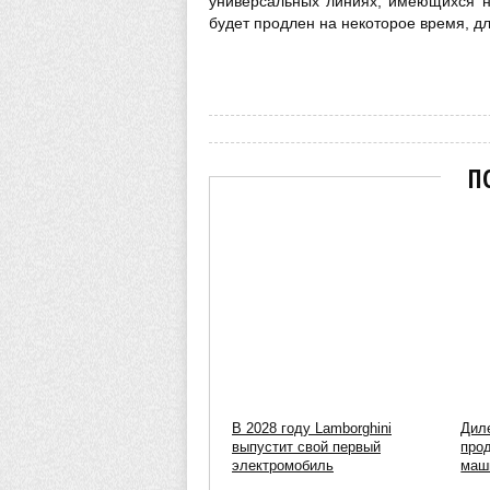
универсальных линиях, имеющихся на
будет продлен на некоторое время, д
Марат
П
В 2028 году Lamborghini
Диле
выпустит свой первый
про
электромобиль
маш