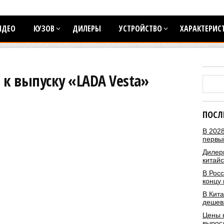
ИДЕО
КУЗОВ
ДИЛЕРЫ
УСТРОЙСТВО
ХАРАКТЕРИС
 к выпуску «LADA Vesta»
ПОСЛ
В 2028
первы
Дилеры
китай
В Росс
концу 
В Кита
дешев
Цены 
вырос