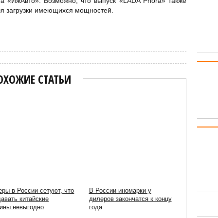
 «ИжАвто». Возможно, что выпуск «LADA Priora» также
ля загрузки имеющихся мощностей.
ОХОЖИЕ СТАТЬИ
ры в России сетуют, что
В России иномарки у
давать китайские
дилеров закончатся к концу
ины невыгодно
года