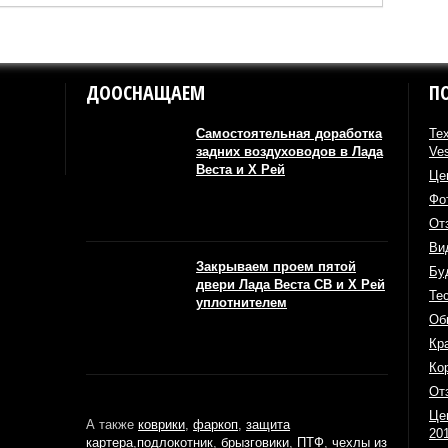
ДООСНАЩАЕМ
П
Самостоятельная доработка
Те
задних воздуховодов в Лада
Ve
Веста и Х Рей
Це
Фо
От
Ви
Закрываем проем пятой
Бу
двери Лада Веста СВ и Х Рей
Те
уплотнителем
Об
Кр
Ко
От
Це
А также
коврики
,
фаркоп
,
защита
20
картера
,
подлокотник
,
брызговики
,
ПТФ
,
чехлы из