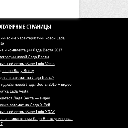
ОПУЛЯРНЫЕ СТРАНИЦЫ
хнические характеристики новой Lada
sta
на и комплектации Лада Веста 2017
тографии новой Лада Весты
зывы об автомобиле Lada Vesta
део про Ладу Весту
дет ли автомат на Лада Веста?
ст-драйв новой Лады Весты 2016 + видео
катка Lada Vesta
аш-тест Лада Веста — видео
робка автомат на Лада Х Рей
зывы об автомобиле Lada XRAY
на и комплектации Лада Веста универсал
17