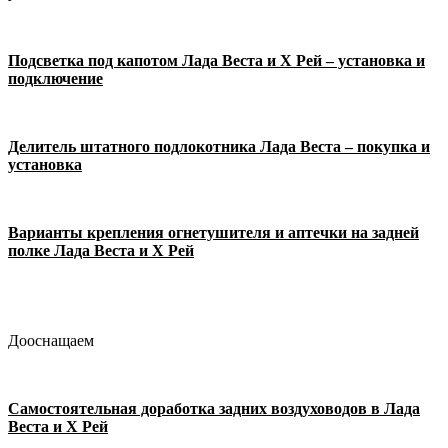
Подсветка под капотом Лада Веста и Х Рей – установка и
подключение
Делитель штатного подлокотника Лада Веста – покупка и
установка
Варианты крепления огнетушителя и аптечки на задней
полке Лада Веста и Х Рей
Дооснащаем
Самостоятельная доработка задних воздуховодов в Лада
Веста и Х Рей