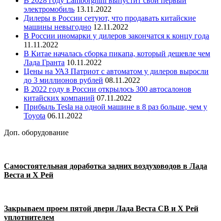
В 2028 году Lamborghini выпустит свой первый
электромобиль
13.11.2022
Дилеры в России сетуют, что продавать китайские
машины невыгодно
12.11.2022
В России иномарки у дилеров закончатся к концу года
11.11.2022
В Китае началась сборка пикапа, который дешевле чем
Лада Гранта
10.11.2022
Цены на УАЗ Патриот с автоматом у дилеров выросли
до 3 миллионов рублей
08.11.2022
В 2022 году в России открылось 300 автосалонов
китайских компаний
07.11.2022
Прибыль Tesla на одной машине в 8 раз больше, чем у
Toyota
06.11.2022
Доп. оборудование
Самостоятельная доработка задних воздуховодов в Лада
Веста и Х Рей
Закрываем проем пятой двери Лада Веста СВ и Х Рей
уплотнителем