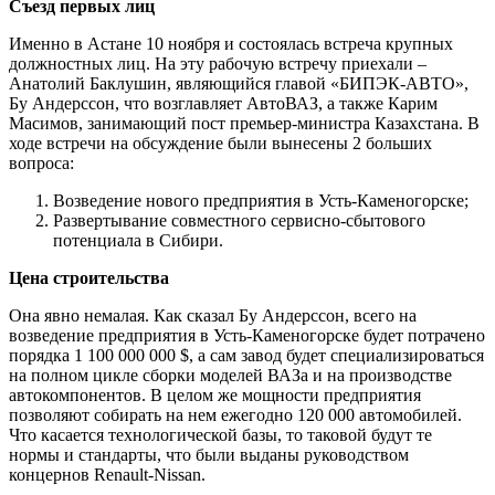
Съезд первых лиц
Именно в Астане 10 ноября и состоялась встреча крупных
должностных лиц. На эту рабочую встречу приехали –
Анатолий Баклушин, являющийся главой «БИПЭК-АВТО»,
Бу Андерссон, что возглавляет АвтоВАЗ, а также Карим
Масимов, занимающий пост премьер-министра Казахстана. В
ходе встречи на обсуждение были вынесены 2 больших
вопроса:
Возведение нового предприятия в Усть-Каменогорске;
Развертывание совместного сервисно-сбытового
потенциала в Сибири.
Цена строительства
Она явно немалая. Как сказал Бу Андерссон, всего на
возведение предприятия в Усть-Каменогорске будет потрачено
порядка 1 100 000 000 $, а сам завод будет специализироваться
на полном цикле сборки моделей ВАЗа и на производстве
автокомпонентов. В целом же мощности предприятия
позволяют собирать на нем ежегодно 120 000 автомобилей.
Что касается технологической базы, то таковой будут те
нормы и стандарты, что были выданы руководством
концернов Renault-Nissan.