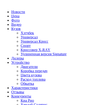
Новости
Цена
Фото
Видео
Кузов
Хэтчбек
Универсал
Универсал Кросс
Спорт
Кроссовер X-RAY
Удлиненная версия Signature
Дилеры
Устройство
Двигатели
Коробка передач
Цвета кузова
Расход топлива
Обкатка
Характеристики
Отзывы
Конкуренты
Киа Рио
Хендай Солярис