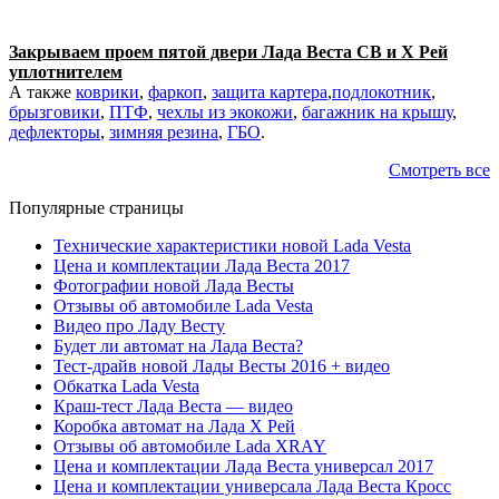
Закрываем проем пятой двери Лада Веста СВ и Х Рей
уплотнителем
А также
коврики
,
фаркоп
,
защита картера
,
подлокотник
,
брызговики
,
ПТФ
,
чехлы из экокожи
,
багажник на крышу
,
дефлекторы
,
зимняя резина
,
ГБО
.
Смотреть все
Популярные страницы
Технические характеристики новой Lada Vesta
Цена и комплектации Лада Веста 2017
Фотографии новой Лада Весты
Отзывы об автомобиле Lada Vesta
Видео про Ладу Весту
Будет ли автомат на Лада Веста?
Тест-драйв новой Лады Весты 2016 + видео
Обкатка Lada Vesta
Краш-тест Лада Веста — видео
Коробка автомат на Лада Х Рей
Отзывы об автомобиле Lada XRAY
Цена и комплектации Лада Веста универсал 2017
Цена и комплектации универсала Лада Веста Кросс