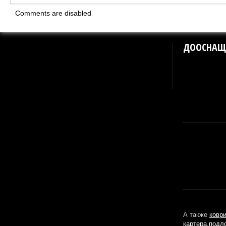
Comments are disabled
ДООСНАЩ
А также
ковр
картера
,
подл