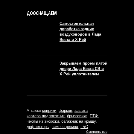
ДООСНАЩАЕМ
Самостоятельная
доработка задних
воздуховодов в Лада
Веста и Х Рей
Закрываем проем пятой
двери Лада Веста СВ и
Х Рей уплотнителем
А также
коврики
,
фаркоп
,
защита
картера
,
подлокотник
,
брызговики
,
ПТФ
,
чехлы из экокожи
,
багажник на крышу
,
дефлекторы
,
зимняя резина
,
ГБО
.
Смотреть все