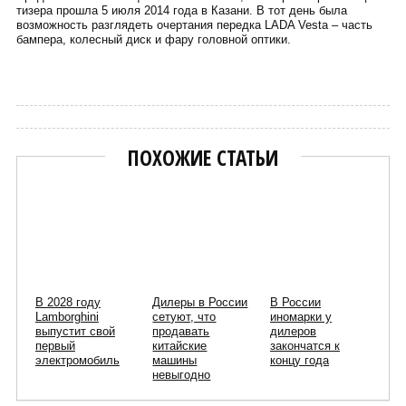
тизера прошла 5 июля 2014 года в Казани. В тот день была
возможность разглядеть очертания передка LADA Vesta – часть
бампера, колесный диск и фару головной оптики.
Сергей Пиньков
ПОХОЖИЕ СТАТЬИ
В 2028 году
Дилеры в России
В России
Lamborghini
сетуют, что
иномарки у
выпустит свой
продавать
дилеров
первый
китайские
закончатся к
электромобиль
машины
концу года
невыгодно