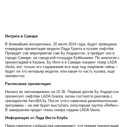
Интрига в Самаре
В ближайшее воскресенье, 20 июля 2014 года, будет проведена
очередная презентация модели Лада Гранта в кузове лифтбек.
Проведет сие мероприятие сам Бу Андерссон, а пройдет оно в
городе Самаре, на городской площади Куйбышева. По аналогии с
презентацией в Казани, Бу Инге и в Самаре покажет тизер LADA
Vesta, вот только его содержание все еще под покровом тайны –
будет ли это интерьер модели, или какая-то часть кузова, еще
неизвестно.
Расписание презентации
Начало ее запланировано на 15.30. Первым делом Бу Андерссон
презентует лифтбек LADA Granta, затем состоится разговор с
президентом АвтоВАЗа. После этого намечена развлекательная
программа – на ней будет выступать популярная группа «Reflex».
В завершении продет показ тизера седана LADA Vesta.
Информация от Лада Веста Клуба
Представители сообщества напоминают, что первая презентация