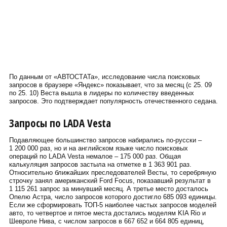
По данным от «АВТОСТАТа», исследование числа поисковых
запросов в браузере «Яндекс» показывает, что за месяц (с 25. 09
по 25. 10) Веста вышла в лидеры по количеству введенных
запросов. Это подтверждает популярность отечественного седана.
Запросы по LADA Vesta
Подавляющее большинство запросов набирались по-русски –
1 200 000 раз, но и на английском языке число поисковых
операций по LADA Vesta немалое – 175 000 раз. Общая
калькуляция запросов застыла на отметке в 1 363 901 раз.
Относительно ближайших преследователей Весты, то серебряную
строчку занял американский Ford Focus, показавший результат в
1 115 261 запрос за минувший месяц. А третье место досталось
Опелю Астра, число запросов которого достигло 685 093 единицы.
Если же сформировать ТОП-5 наиболее частых запросов моделей
авто, то четвертое и пятое места достались моделям KIA Rio и
Шевроле Нива, с числом запросов в 667 652 и 664 805 единиц,