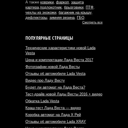
А также
коврики
,
фаркоп
,
защита
картера
,
подлокотник
,
брызговики
,
ПТФ
,
чехлы из экокожи
,
багажник на крышу
,
дефлекторы
,
зимняя резина
,
ГБО
.
Смотреть все
ПОПУЛЯРНЫЕ СТРАНИЦЫ
Технические характеристики новой Lada
Vesta
Цена и комплектации Лада Веста 2017
Фотографии новой Лада Весты
Отзывы об автомобиле Lada Vesta
Видео про Ладу Весту
Будет ли автомат на Лада Веста?
Тест-драйв новой Лады Весты 2016 + видео
Обкатка Lada Vesta
Краш-тест Лада Веста — видео
Коробка автомат на Лада Х Рей
Отзывы об автомобиле Lada XRAY