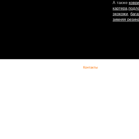
А также
ковр
картера
,
подл
экокожи
,
бага
зимняя резин
(с) Lada Vesta -
Контакты
При копировании материала указывайте обратную ссылку. Сайт не является офиц
представительством Lada в сети интернет и предназначен для лиц старше 18 