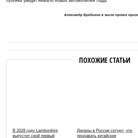
публика увидит немало новых автомобилей Лада.
Александр Бредихин в числе прочих призе
Сергей Пиньков
ПОХОЖИЕ СТАТЬИ
В 2028 году Lamborghini
Дилеры в России сетуют, что
выпустит свой первый
продавать китайские