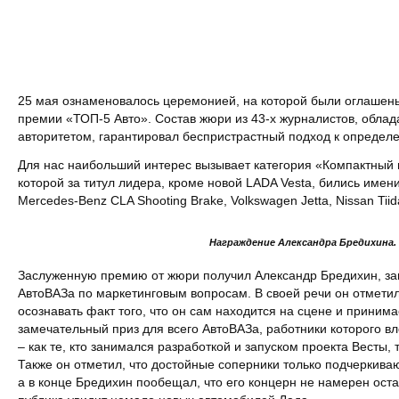
25 мая ознаменовалось церемонией, на которой были оглаше
премии «ТОП-5 Авто». Состав жюри из 43-х журналистов, обл
авторитетом, гарантировал беспристрастный подход к определ
Для нас наибольший интерес вызывает категория «Компактный 
которой за титул лидера, кроме новой LADA Vesta, бились имен
Mercedes-Benz CLA Shooting Brake, Volkswagen Jetta, Nissan Tiida
Награждение Александра Бредихина.
Заслуженную премию от жюри получил Александр Бредихин, з
АвтоВАЗа по маркетинговым вопросам. В своей речи он отметил,
осознавать факт того, что он сам находится на сцене и принима
замечательный приз для всего АвтоВАЗа, работники которого в
– как те, кто занимался разработкой и запуском проекта Весты, 
Также он отметил, что достойные соперники только подчеркива
а в конце Бредихин пообещал, что его концерн не намерен ост