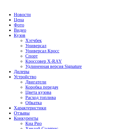
Новости
Цена
Фото
Видео
Кузов
Хэтчбек
Универсал
Универсал Кросс
Спорт
Кроссовер X-RAY
Удлиненная версия Signature
Дилеры
Устройство
Двигатели
Коробка передач
Цвета кузова
Расход топлива
Обкатка
Характеристики
Отзывы
Конкуренты
Киа Рио
Хендай Солярис