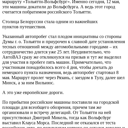
маршруту «Тольятти-Вольфсбург». Именно сегодня, 12 мая,
эти машины докатили до Вольфсбурга. А ведь этот город
считается побратимом российского Тольятти.
Столица Белоруссии стала одним из важнейших
пунктов путешествия.
Указанный автопробег стал плодом инициативы со стороны
Думы г. о. Тольятти и приурочен к славной дате установления
тесных отношений между автомобильными городами – их
сотрудничество длится уже 25 лет. Неудивительно, что
АвтоВАЗ сразу же откликнулся на призыв и тут же выделил
для участия в пробеге пять машин. Примечательно, что
участникам понадобилось всего 4 дня, чтобы доехать до
немецкого пункта назначения, ведь автопробег стартовал 8
мая. Маршрут пролег через Рязань, с заездом в Тулу, далее шел
Минск, а за ним Вильнюс.
А это уже европейские дороги.
По прибытии российские машины поставили на городской
площади для всеобщего обозрения, причем там же
организовали и встречу делегаций. От Тольятти на ней
присутствовал Дмитрий Микель, тогда как Вольфсбург
выставил Клауса Морса. Последний не отказался от теста
российских авто, по результатам котрого он остался доволен и