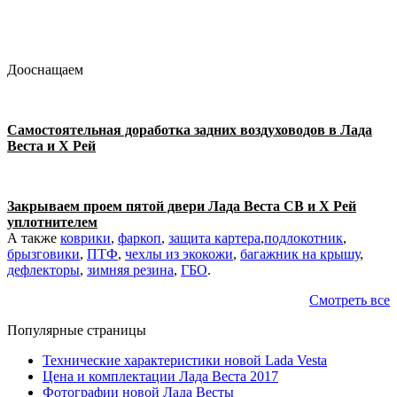
Дооснащаем
Самостоятельная доработка задних воздуховодов в Лада
Веста и Х Рей
Закрываем проем пятой двери Лада Веста СВ и Х Рей
уплотнителем
А также
коврики
,
фаркоп
,
защита картера
,
подлокотник
,
брызговики
,
ПТФ
,
чехлы из экокожи
,
багажник на крышу
,
дефлекторы
,
зимняя резина
,
ГБО
.
Смотреть все
Популярные страницы
Технические характеристики новой Lada Vesta
Цена и комплектации Лада Веста 2017
Фотографии новой Лада Весты