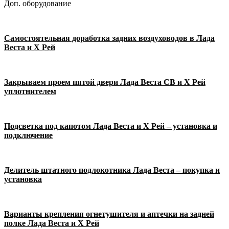
Доп. оборудование
Самостоятельная доработка задних воздуховодов в Лада
Веста и Х Рей
Закрываем проем пятой двери Лада Веста СВ и Х Рей
уплотнителем
Подсветка под капотом Лада Веста и Х Рей – установка и
подключение
Делитель штатного подлокотника Лада Веста – покупка и
установка
Варианты крепления огнетушителя и аптечки на задней
полке Лада Веста и Х Рей