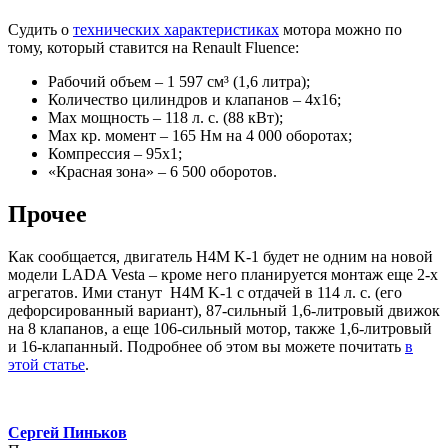
Судить о
технических характеристиках
мотора можно по
тому, который ставится на Renault Fluence:
Рабочий объем – 1 597 см³ (1,6 литра);
Количество цилиндров и клапанов – 4х16;
Max мощность – 118 л. с. (88 кВт);
Мах кр. момент – 165 Нм на 4 000 оборотах;
Компрессия – 95х1;
«Красная зона» – 6 500 оборотов.
Прочее
Как сообщается, двигатель H4M K-1 будет не одним на новой
модели LADA Vesta – кроме него планируется монтаж еще 2-х
агрегатов. Ими станут H4M K-1 с отдачей в 114 л. с. (его
дефорсированный вариант), 87-сильный 1,6-литровый движок
на 8 клапанов, а еще 106-сильный мотор, также 1,6-литровый
и 16-клапанный. Подробнее об этом вы можете почитать
в
этой статье
.
Сергей Пиньков