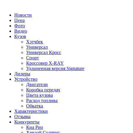
Новости
Цена
Фото
Видео
Кузов
Хэтчбек
Универсал
Универсал Кросс
Спорт
Кроссовер X-RAY
Удлиненная версия Signature
Дилеры
Устройство
Двигатели
Коробка передач
Цвета кузова
Расход топлива
Обкатка
Характеристики
Отзывы
Конкуренты
Киа Рио
Хендай Солярис