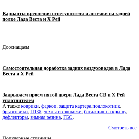
Варианты крепления огнетушителя и аптечки на задней
полке Лада Веста и Х Рей
Дооснащаем
Самостоятельная доработка задних воздуховодов в Лада
Веста и Х Рей
Закрываем проем пятой двери Лада Веста СВ и Х Рей
уплотнителем
А также
коврики
,
фаркоп
,
защита картера
,
подлокотник
,
брызговики
,
ПТФ
,
чехлы из экокожи
,
багажник на крышу
,
дефлекторы
,
зимняя резина
,
ГБО
.
Смотреть все
Популярные страницы