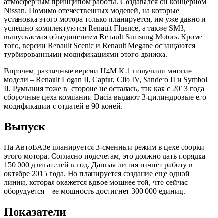
атмосферным принципом работы. Создавался он концерном
Nissan. Помимо отечественных моделей, на которые
установка этого мотора только планируется, им уже давно и
успешно комплектуются Renault Fluence, а также SM3,
выпускаемая объединением Renault Samsung Motors. Кроме
того, версии Renault Scenic и Renault Megane оснащаются
турбированными модификациями этого движка.
Впрочем, различные версии H4М K-1 получили многие
модели – Renault Logan II, Captur, Clio IV, Sandero II и Symbol
II. Румыния тоже в стороне не осталась, так как с 2013 года
сборочные цеха компании Dacia выдают 3-цилиндровые его
модификации с отдачей в 90 коней.
Выпуск
На АвтоВАЗе планируется 3-сменный режим в цехе сборки
этого мотора. Согласно подсчетам, это должно дать порядка
150 000 двигателей в год. Данная линия начнет работу в
октябре 2015 года. Но планируется создание еще одной
линии, которая окажется вдвое мощнее той, что сейчас
оборудуется – ее мощность достигнет 300 000 единиц.
Показатели