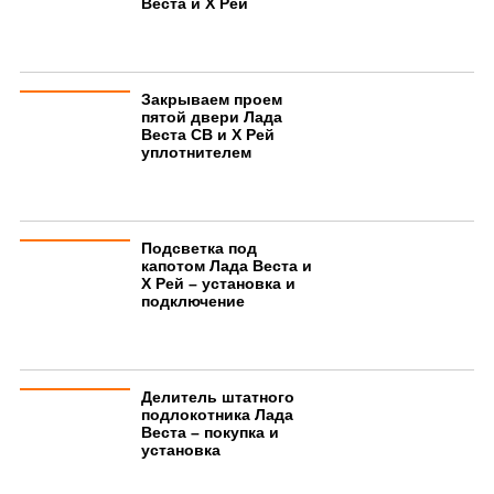
Веста и Х Рей
Закрываем проем
пятой двери Лада
Веста СВ и Х Рей
уплотнителем
Подсветка под
капотом Лада Веста и
Х Рей – установка и
подключение
Делитель штатного
подлокотника Лада
Веста – покупка и
установка