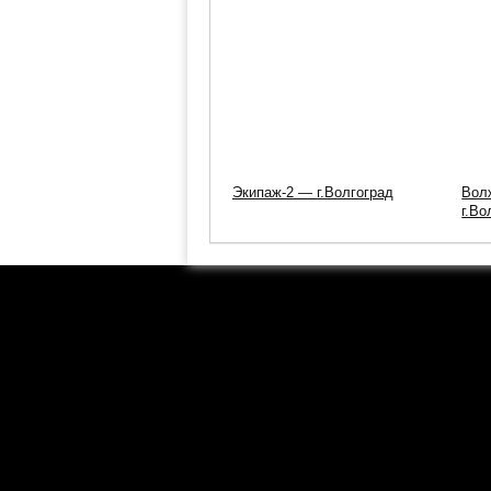
Экипаж-2 — г.Волгоград
Вол
г.В