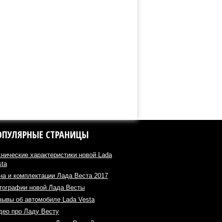
ОПУЛЯРНЫЕ СТРАНИЦЫ
хнические характеристики новой Lada
sta
на и комплектации Лада Веста 2017
тографии новой Лада Весты
зывы об автомобиле Lada Vesta
део про Ладу Весту