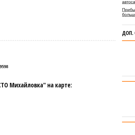
автос
Прибы
больше
ДОП.
49598
ТО Михайловка" на карте: