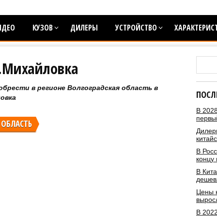
ИДЕО
КУЗОВ
ДИЛЕРЫ
УСТРОЙСТВО
ХАРАКТЕРИС
г.Михайловка
обрести в регионе Волгоградская область в
ПОСЛ
ловка
В 2028
первы
 ОБЛАСТЬ
Дилеры
китай
В Росс
концу 
В Кита
дешев
Цены 
вырос
В 2022