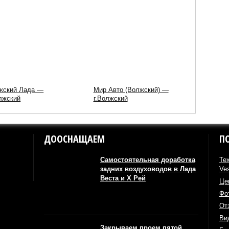
жский Лада —
Мир Авто (Волжский) —
олжский
г.Волжский
ДООСНАЩАЕМ
П
Самостоятельная доработка
Те
задних воздуховодов в Лада
Ve
Веста и Х Рей
Це
Фо
От
Ви
Закрываем проем пятой