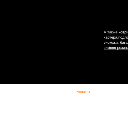
А также
ковр
картера
,
подл
экокожи
,
бага
зимняя резин
(с) Lada Vesta -
Контакты
При копировании материала указывайте обратную ссылку. Сайт не является офиц
представительством Lada в сети интернет и предназначен для лиц старше 18 