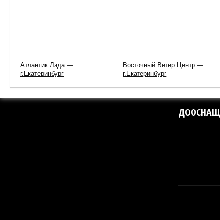
Атлантик Лада —
Восточный Ветер Центр —
г.Екатеринбург
г.Екатеринбург
ДООСНАЩ