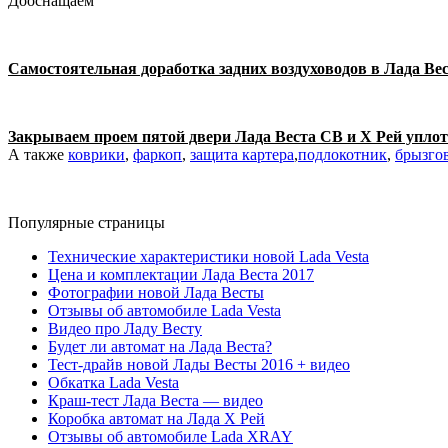
Дооснащаем
Самостоятельная доработка задних воздуховодов в Лада Вес
Закрываем проем пятой двери Лада Веста СВ и Х Рей упло
А также
коврики
,
фаркоп
,
защита картера
,
подлокотник
,
брызго
Популярные страницы
Технические характеристики новой Lada Vesta
Цена и комплектации Лада Веста 2017
Фотографии новой Лада Весты
Отзывы об автомобиле Lada Vesta
Видео про Ладу Весту
Будет ли автомат на Лада Веста?
Тест-драйв новой Лады Весты 2016 + видео
Обкатка Lada Vesta
Краш-тест Лада Веста — видео
Коробка автомат на Лада Х Рей
Отзывы об автомобиле Lada XRAY