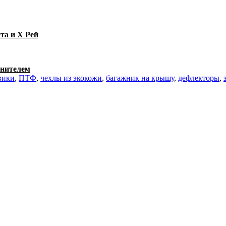
та и Х Рей
тнителем
вики
,
ПТФ
,
чехлы из экокожи
,
багажник на крышу
,
дефлекторы
,