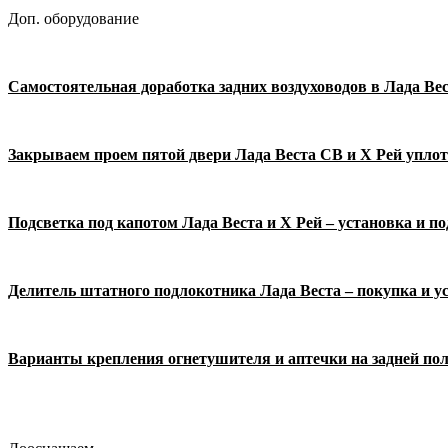
Доп. оборудование
Самостоятельная доработка задних воздуховодов в Лада Вес
Закрываем проем пятой двери Лада Веста СВ и Х Рей упло
Подсветка под капотом Лада Веста и Х Рей – установка и п
Делитель штатного подлокотника Лада Веста – покупка и у
Варианты крепления огнетушителя и аптечки на задней пол