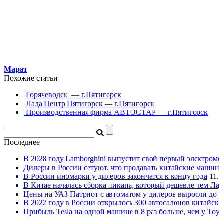
Марат
Похожие статьи
Горячеводск — г.Пятигорск
Лада Центр Пятигорск — г.Пятигорск
Производственная фирма АВТОСТАР — г.Пятигорск
Последнее
В 2028 году Lamborghini выпустит свой первый электром
Дилеры в России сетуют, что продавать китайские маши
В России иномарки у дилеров закончатся к концу года
11
В Китае началась сборка пикапа, который дешевле чем Ла
Цены на УАЗ Патриот с автоматом у дилеров выросли до
В 2022 году в России открылось 300 автосалонов китайс
Прибыль Tesla на одной машине в 8 раз больше, чем у Toy