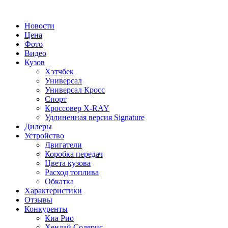
Новости
Цена
Фото
Видео
Кузов
Хэтчбек
Универсал
Универсал Кросс
Спорт
Кроссовер X-RAY
Удлиненная версия Signature
Дилеры
Устройство
Двигатели
Коробка передач
Цвета кузова
Расход топлива
Обкатка
Характеристики
Отзывы
Конкуренты
Киа Рио
Хендай Солярис