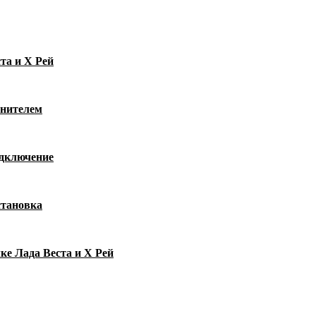
та и Х Рей
тнителем
одключение
становка
ке Лада Веста и Х Рей