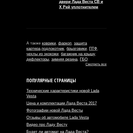
двери Лада Веста СВ и
Х Рей уплотнителем
А также
коврики
,
фаркоп
,
защита
картера
,
подлокотник
,
брызговики
,
ПТФ
,
чехлы из экокожи
,
багажник на крышу
,
дефлекторы
,
зимняя резина
,
ГБО
.
Смотреть все
ПОПУЛЯРНЫЕ СТРАНИЦЫ
Технические характеристики новой Lada
Vesta
Цена и комплектации Лада Веста 2017
Фотографии новой Лада Весты
Отзывы об автомобиле Lada Vesta
Видео про Ладу Весту
Будет ли автомат на Лада Веста?