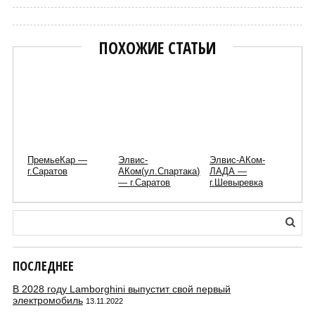
ПОХОЖИЕ СТАТЬИ
ПремьеКар —
Элвис-
Элвис-АКом-
г.Саратов
АКом(ул.Спартака)
ЛАДА —
— г.Саратов
г.Шевыревка
ПОСЛЕДНЕЕ
В 2028 году Lamborghini выпустит свой первый
электромобиль
13.11.2022