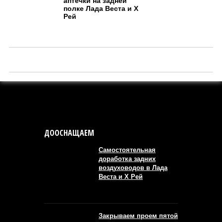
аптечки на задней
полке Лада Веста и Х
Рей
ДООСНАЩАЕМ
Самостоятельная
доработка задних
воздуховодов в Лада
Веста и Х Рей
Закрываем проем пятой