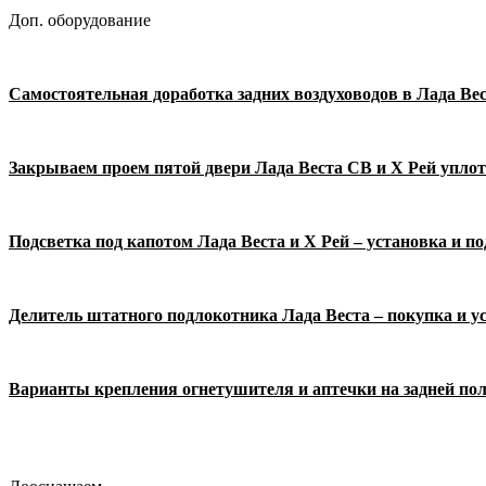
Доп. оборудование
Самостоятельная доработка задних воздуховодов в Лада Вес
Закрываем проем пятой двери Лада Веста СВ и Х Рей упло
Подсветка под капотом Лада Веста и Х Рей – установка и п
Делитель штатного подлокотника Лада Веста – покупка и у
Варианты крепления огнетушителя и аптечки на задней пол