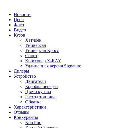
Новости
Цена
Фото
Видео
Кузов
Хэтчбек
Универсал
Универсал Кросс
Спорт
Кроссовер X-RAY
Удлиненная версия Signature
Дилеры
Устройство
Двигатели
Коробка передач
Цвета кузова
Расход топлива
Обкатка
Характеристики
Отзывы
Конкуренты
Киа Рио
Хендай Солярис