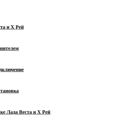
та и Х Рей
тнителем
одключение
становка
ке Лада Веста и Х Рей