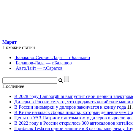
Марат
Похожие статьи
Балаково-Сервис-Лада — г.Балаково
Балашов-Лада — г.Балашов
АвтоЛайт — г.Саратов
Последнее
В 2028 году Lamborghini выпустит свой первый электром
Дилеры в России сетуют, что продавать китайские маши
В России иномарки у дилеров закончатся к концу года
11
В Китае началась сборка пикапа, который дешевле чем Ла
Цены на УАЗ Патриот с автоматом у дилеров выросли до
В 2022 году в России открылось 300 автосалонов китайс
Прибыль Tesla на одной машине в 8 раз больше, чем у Toy