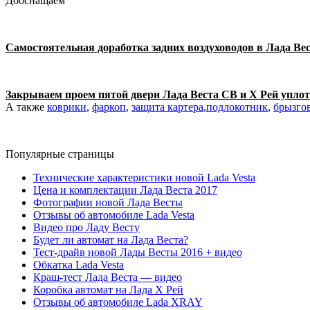
Дооснащаем
Самостоятельная доработка задних воздуховодов в Лада Вес
Закрываем проем пятой двери Лада Веста СВ и Х Рей упло
А также
коврики
,
фаркоп
,
защита картера
,
подлокотник
,
брызго
Популярные страницы
Технические характеристики новой Lada Vesta
Цена и комплектации Лада Веста 2017
Фотографии новой Лада Весты
Отзывы об автомобиле Lada Vesta
Видео про Ладу Весту
Будет ли автомат на Лада Веста?
Тест-драйв новой Лады Весты 2016 + видео
Обкатка Lada Vesta
Краш-тест Лада Веста — видео
Коробка автомат на Лада Х Рей
Отзывы об автомобиле Lada XRAY