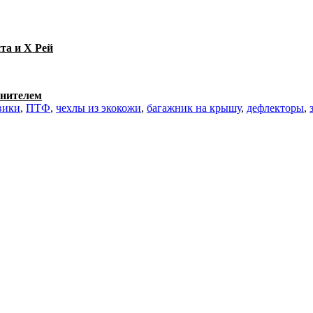
та и Х Рей
тнителем
вики
,
ПТФ
,
чехлы из экокожи
,
багажник на крышу
,
дефлекторы
,