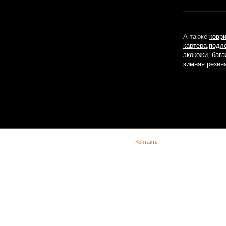
А также
ковр
картера
,
подл
экокожи
,
бага
зимняя резин
(с) Lada Vesta -
Контакты
При копировании материала указывайте обратную ссылку. Сайт не является офиц
представительством Lada в сети интернет и предназначен для лиц старше 18 