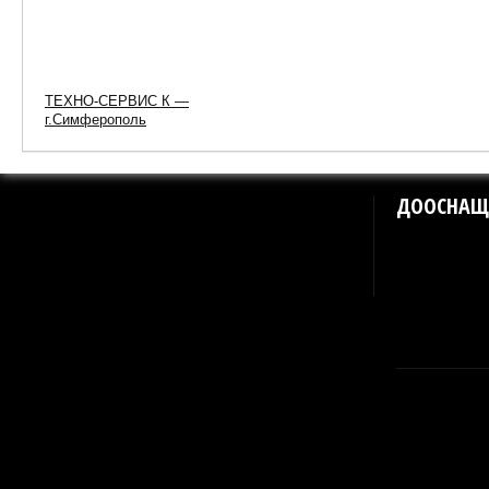
ТЕХНО-СЕРВИС К —
г.Симферополь
ДООСНАЩ