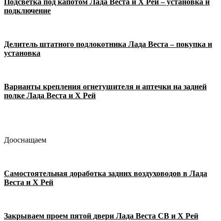
Подсветка под капотом Лада Веста и Х Рей – установка и
подключение
Делитель штатного подлокотника Лада Веста – покупка и
установка
Варианты крепления огнетушителя и аптечки на задней
полке Лада Веста и Х Рей
Дооснащаем
Самостоятельная доработка задних воздуховодов в Лада
Веста и Х Рей
Закрываем проем пятой двери Лада Веста СВ и Х Рей