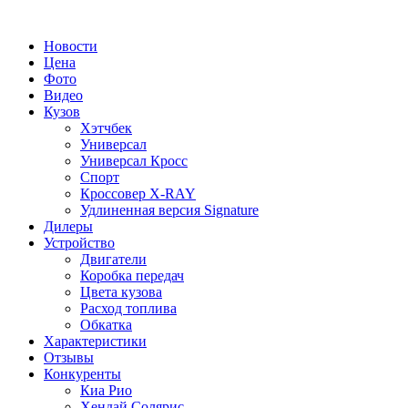
Новости
Цена
Фото
Видео
Кузов
Хэтчбек
Универсал
Универсал Кросс
Спорт
Кроссовер X-RAY
Удлиненная версия Signature
Дилеры
Устройство
Двигатели
Коробка передач
Цвета кузова
Расход топлива
Обкатка
Характеристики
Отзывы
Конкуренты
Киа Рио
Хендай Солярис