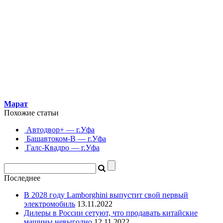
Марат
Похожие статьи
Автодвор+ — г.Уфа
Башавтоком-В — г.Уфа
Галс-Квадро — г.Уфа
Последнее
В 2028 году Lamborghini выпустит свой первый
электромобиль
13.11.2022
Дилеры в России сетуют, что продавать китайские
машины невыгодно
12.11.2022