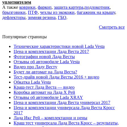
уплотнителем
А также
коврики
,
фаркоп
,
защита картера
,
подлокотник
,
брызговики
,
ПТФ
,
чехлы из экокожи
,
багажник на крышу
,
дефлекторы
,
зимняя резина
,
ГБО
.
Смотреть все
Популярные страницы
Технические характеристики новой Lada Vesta
Цена и комплектации Лада Веста 2017
Фотографии новой Лада Весты
Отзывы об автомобиле Lada Vesta
Видео про Ладу Весту
Будет ли автомат на Лада Веста?
Тест-драйв новой Лады Весты 2016 + видео
Обкатка Lada Vesta
Краш-тест Лада Веста — видео
Коробка автомат на Лада Х Рей
Отзывы об автомобиле Lada XRAY
Цена и комплектации Лада Веста универсал 2017
Цена и комплектации универсала Лада Веста Кросс
2017
Лада Икс Рей – комплектации и цены
Краш тест универсала Лада Веста Кросс – результаты,