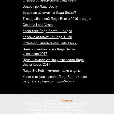
Отзывы об автомобиле Lada Vesta
Видео про Ладу Весту
Будет ли автомат на Лада Веста?
Тест-драйв новой Лады Весты 2016 + видео
Обкатка Lada Vesta
Краш-тест Лада Веста — видео
Коробка автомат на Лада Х Рей
Отзывы об автомобиле Lada XRAY
Цена и комплектации Лада Веста
универсал 2017
Цена и комплектации универсала Лада
Веста Кросс 2017
Лада Икс Рей – комплектации и цены
Краш тест универсала Лада Веста Кросс –
результаты, оценки, подробности
(с) Lada Vesta -
Контакты
При копировании материала указывайте обратную
ссылку. Сайт не является официальным
представительством Lada в сети интернет и
предназначен для лиц старше 18 лет