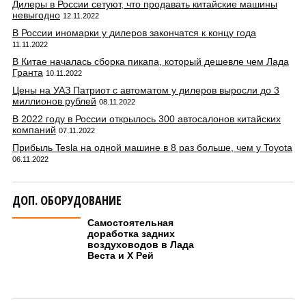
Дилеры в России сетуют, что продавать китайские машины
невыгодно
12.11.2022
В России иномарки у дилеров закончатся к концу года
11.11.2022
В Китае началась сборка пикапа, который дешевле чем Лада
Гранта
10.11.2022
Цены на УАЗ Патриот с автоматом у дилеров выросли до 3
миллионов рублей
08.11.2022
В 2022 году в России открылось 300 автосалонов китайских
компаний
07.11.2022
Прибыль Tesla на одной машине в 8 раз больше, чем у Toyota
06.11.2022
ДОП. ОБОРУДОВАНИЕ
Самостоятельная
доработка задних
воздуховодов в Лада
Веста и Х Рей