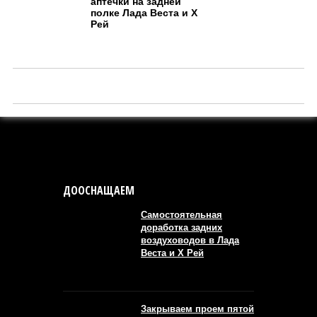
аптечки на задней
полке Лада Веста и Х
Рей
ДООСНАЩАЕМ
Самостоятельная
доработка задних
воздуховодов в Лада
Веста и Х Рей
Закрываем проем пятой