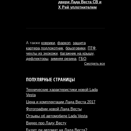
двери Лада Веста СВ и
Х Рей уплотнителем
А также
коврики
,
фаркоп
,
защита
картера
,
подлокотник
,
брызговики
,
ПТФ
,
чехлы из экокожи
,
багажник на крышу
,
дефлекторы
,
зимняя резина
,
ГБО
.
Смотреть все
ПОПУЛЯРНЫЕ СТРАНИЦЫ
Технические характеристики новой Lada
Vesta
Цена и комплектации Лада Веста 2017
Фотографии новой Лада Весты
Отзывы об автомобиле Lada Vesta
Видео про Ладу Весту
Будет ли автомат на Лада Веста?