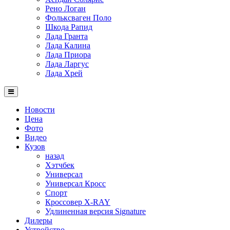
Рено Логан
Фольксваген Поло
Шкода Рапид
Лада Гранта
Лада Калина
Лада Приора
Лада Ларгус
Лада Хрей
Новости
Цена
Фото
Видео
Кузов
назад
Хэтчбек
Универсал
Универсал Кросс
Спорт
Кроссовер X-RAY
Удлиненная версия Signature
Дилеры
Устройство