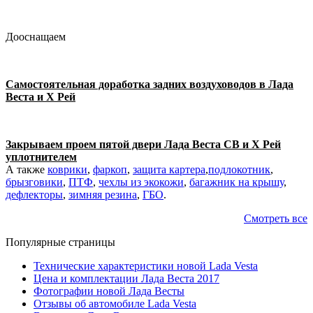
Дооснащаем
Самостоятельная доработка задних воздуховодов в Лада
Веста и Х Рей
Закрываем проем пятой двери Лада Веста СВ и Х Рей
уплотнителем
А также
коврики
,
фаркоп
,
защита картера
,
подлокотник
,
брызговики
,
ПТФ
,
чехлы из экокожи
,
багажник на крышу
,
дефлекторы
,
зимняя резина
,
ГБО
.
Смотреть все
Популярные страницы
Технические характеристики новой Lada Vesta
Цена и комплектации Лада Веста 2017
Фотографии новой Лада Весты
Отзывы об автомобиле Lada Vesta