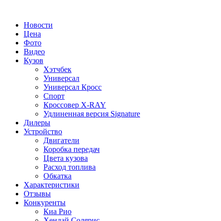
Новости
Цена
Фото
Видео
Кузов
Хэтчбек
Универсал
Универсал Кросс
Спорт
Кроссовер X-RAY
Удлиненная версия Signature
Дилеры
Устройство
Двигатели
Коробка передач
Цвета кузова
Расход топлива
Обкатка
Характеристики
Отзывы
Конкуренты
Киа Рио
Хендай Солярис