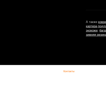
А также
ковр
картера
,
подл
экокожи
,
бага
зимняя резин
(с) Lada Vesta -
Контакты
При копировании материала указывайте обратную ссылку. Сайт не является офиц
представительством Lada в сети интернет и предназначен для лиц старше 18 