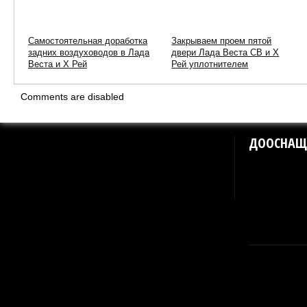
Самостоятельная доработка
Закрываем проем пятой
задних воздуховодов в Лада
двери Лада Веста СВ и Х
Веста и Х Рей
Рей уплотнителем
Comments are disabled
ДООСНАЩ