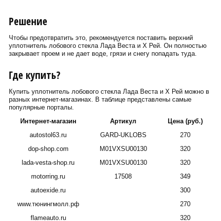
Решение
Чтобы предотвратить это, рекомендуется поставить верхний
уплотнитель лобового стекла Лада Веста и Х Рей. Он полностью
закрывает проем и не дает воде, грязи и снегу попадать туда.
Где купить?
Купить уплотнитель лобового стекла Лада Веста и Х Рей можно в
разных интернет-магазинах. В таблице представлены самые
популярные порталы.
Интернет-магазин
Артикул
Цена (руб.)
autostol63.ru
GARD-UKLOBS
270
dop-shop.com
M01VXSU00130
320
lada-vesta-shop.ru
M01VXSU00130
320
motorring.ru
17508
349
autoexide.ru
300
www.тюнингмолл.рф
270
flameauto.ru
320