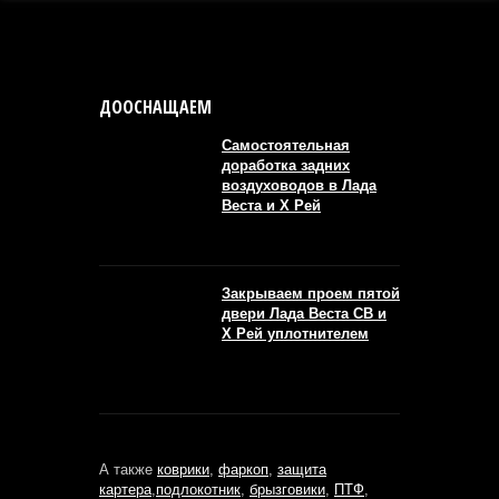
ДООСНАЩАЕМ
Самостоятельная
доработка задних
воздуховодов в Лада
Веста и Х Рей
Закрываем проем пятой
двери Лада Веста СВ и
Х Рей уплотнителем
А также
коврики
,
фаркоп
,
защита
картера
,
подлокотник
,
брызговики
,
ПТФ
,