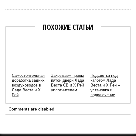
ПОХОЖИЕ СТАТЬИ
Самостоятельная
Закрываем проем
Подсветка под
доработка задних
пятой двери Лада
капотом Лада
воздуховодов в
Веста СВ и Х Рей
Веста и Х Рей –
Лада Веста и Х
уплотнителем
установка и
Рей
подключение
Comments are disabled