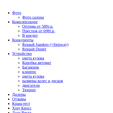
Фото
Фото салона
Комплектации
Оптима от 589т.р.
Престиж от 698т.р.
В кредит
Конкуренты
Renault Sandero (+Stepway)
Renault Duster
Устройство
цвета кузова
Коробка автомат
Багажник
клиренс
цвета кузова
размеры колес и дисков
двигатели
Тюнинг
Дилеры
Отзывы
Краш-тест
Xray Кросс
Лада Веста