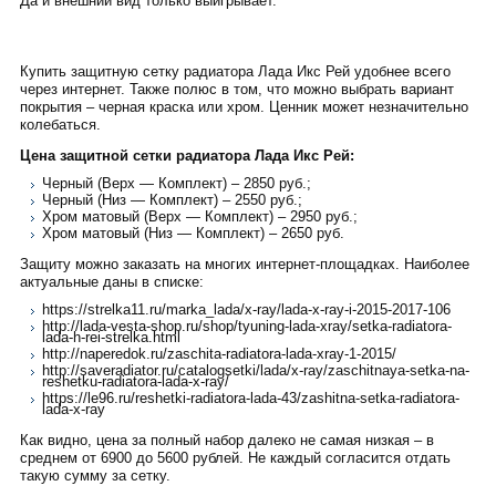
Да и внешний вид только выигрывает.
Купить защитную сетку радиатора Лада Икс Рей удобнее всего
через интернет. Также полюс в том, что можно выбрать вариант
покрытия – черная краска или хром. Ценник может незначительно
колебаться.
Цена защитной сетки радиатора Лада Икс Рей:
Черный (Верх — Комплект) – 2850 руб.;
Черный (Низ — Комплект) – 2550 руб.;
Хром матовый (Верх — Комплект) – 2950 руб.;
Хром матовый (Низ — Комплект) – 2650 руб.
Защиту можно заказать на многих интернет-площадках. Наиболее
актуальные даны в списке:
https://strelka11.ru/marka_lada/x-ray/lada-x-ray-i-2015-2017-106
http://lada-vesta-shop.ru/shop/tyuning-lada-xray/setka-radiatora-
lada-h-rei-strelka.html
http://naperedok.ru/zaschita-radiatora-lada-xray-1-2015/
http://saveradiator.ru/catalogsetki/lada/x-ray/zaschitnaya-setka-na-
reshetku-radiatora-lada-x-ray/
https://le96.ru/reshetki-radiatora-lada-43/zashitna-setka-radiatora-
lada-x-ray
Как видно, цена за полный набор далеко не самая низкая – в
среднем от 6900 до 5600 рублей. Не каждый согласится отдать
такую сумму за сетку.