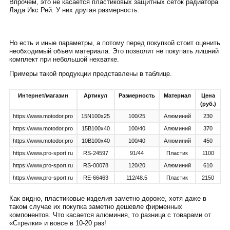
Впрочем, это не касается пластиковых защитных сеток радиатора
Лада Икс Рей. У них другая размерность.
Но есть и иные параметры, а потому перед покупкой стоит оценить
необходимый объем материала. Это позволит не покупать лишний
комплект при небольшой нехватке.
Примеры такой продукции представлены в таблице.
Интернет/магазин
Артикул
Размерность
Материал
Цена
(руб.)
https://www.motodor.pro
15N100x25
100/25
Алюминий
230
https://www.motodor.pro
15B100x40
100/40
Алюминий
370
https://www.motodor.pro
10B100x40
100/40
Алюминий
450
https://www.pro-sport.ru
RS-24597
91/44
Пластик
1100
https://www.pro-sport.ru
RS-00078
120/20
Алюминий
610
https://www.pro-sport.ru
RE-66463
112/48.5
Пластик
2150
Как видно, пластиковые изделия заметно дороже, хотя даже в
таком случае их покупка заметно дешевле фирменных
компонентов. Что касается алюминия, то разница с товарами от
«Стрелки» и вовсе в 10-20 раз!