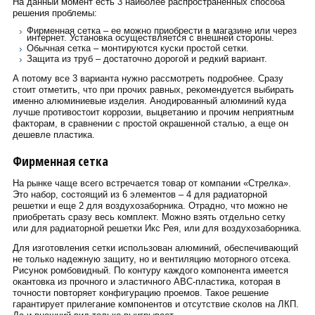
На данный момент есть 3 наиболее распространенных способа
решения проблемы:
Фирменная сетка – ее можно приобрести в магазине или через
интернет. Установка осуществляется с внешней стороны.
Обычная сетка – монтируются куски простой сетки.
Защита из труб – достаточно дорогой и редкий вариант.
А потому все 3 варианта нужно рассмотреть подробнее. Сразу
стоит отметить, что при прочих равных, рекомендуется выбирать
именно алюминиевые изделия. Анодированный алюминий куда
лучше противостоит коррозии, выцветанию и прочим неприятным
факторам, в сравнении с простой окрашенной сталью, а еще он
дешевле пластика.
Фирменная сетка
На рынке чаще всего встречается товар от компании «Стрелка».
Это набор, состоящий из 6 элементов – 4 для радиаторной
решетки и еще 2 для воздухозаборника. Отрадно, что можно не
приобретать сразу весь комплект. Можно взять отдельно сетку
или для радиаторной решетки Икс Рея, или для воздухозаборника.
Для изготовления сетки использован алюминий, обеспечивающий
не только надежную защиту, но и вентиляцию моторного отсека.
Рисунок ромбовидный. По контуру каждого компонента имеется
окантовка из прочного и эластичного АВС-пластика, которая в
точности повторяет конфигурацию проемов. Такое решение
гарантирует прилегание компонентов и отсутствие сколов на ЛКП.