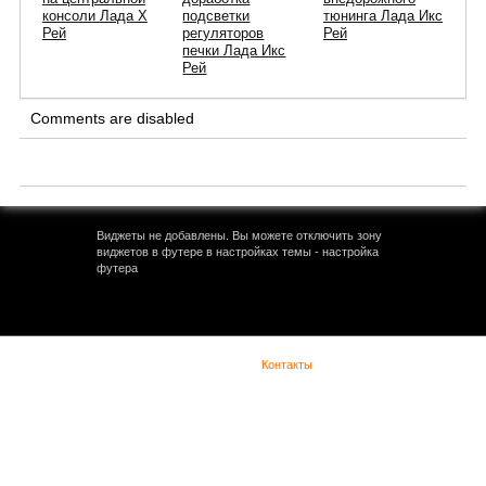
консоли Лада Х
подсветки
тюнинга Лада Икс
Рей
регуляторов
Рей
печки Лада Икс
Рей
Comments are disabled
Виджеты не добавлены. Вы можете отключить зону
виджетов в футере в настройках темы - настройка
футера
(с) Lada Vesta -
Контакты
При копировании материала указывайте обратную
ссылку. Сайт не является официальным
представительством Lada в сети интернет и
предназначен для лиц старше 18 лет