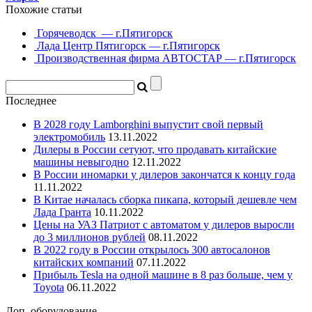
Похожие статьи
Горячеводск — г.Пятигорск
Лада Центр Пятигорск — г.Пятигорск
Производственная фирма АВТОСТАР — г.Пятигорск
Последнее
В 2028 году Lamborghini выпустит свой первый
электромобиль
13.11.2022
Дилеры в России сетуют, что продавать китайские
машины невыгодно
12.11.2022
В России иномарки у дилеров закончатся к концу года
11.11.2022
В Китае началась сборка пикапа, который дешевле чем
Лада Гранта
10.11.2022
Цены на УАЗ Патриот с автоматом у дилеров выросли
до 3 миллионов рублей
08.11.2022
В 2022 году в России открылось 300 автосалонов
китайских компаний
07.11.2022
Прибыль Tesla на одной машине в 8 раз больше, чем у
Toyota
06.11.2022
Доп. оборудование