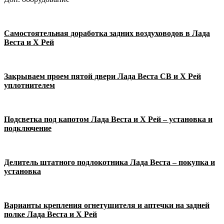
Самостоятельная доработка задних воздуховодов в Лада
Веста и Х Рей
Закрываем проем пятой двери Лада Веста СВ и Х Рей
уплотнителем
Подсветка под капотом Лада Веста и Х Рей – установка и
подключение
Делитель штатного подлокотника Лада Веста – покупка и
установка
Варианты крепления огнетушителя и аптечки на задней
полке Лада Веста и Х Рей