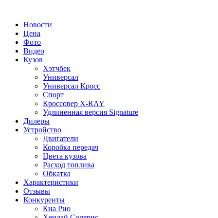
Новости
Цена
Фото
Видео
Кузов
Хэтчбек
Универсал
Универсал Кросс
Спорт
Кроссовер X-RAY
Удлиненная версия Signature
Дилеры
Устройство
Двигатели
Коробка передач
Цвета кузова
Расход топлива
Обкатка
Характеристики
Отзывы
Конкуренты
Киа Рио
Хендай Солярис