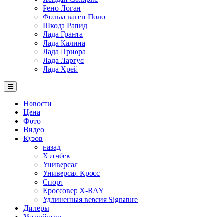
Рено Логан
Фольксваген Поло
Шкода Рапид
Лада Гранта
Лада Калина
Лада Приора
Лада Ларгус
Лада Хрей
Новости
Цена
Фото
Видео
Кузов
назад
Хэтчбек
Универсал
Универсал Кросс
Спорт
Кроссовер X-RAY
Удлиненная версия Signature
Дилеры
Устройство