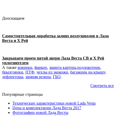
Дооснащаем
Самостоятельная доработка задних воздуховодов в Лада
Веста и Х Рей
Закрываем проем пятой двери Лада Веста СВ и Х Рей
уплотнителем
А также
коврики
,
фаркоп
,
защита картера
,
подлокотник
,
брызговики
,
ПТФ
,
чехлы из экокожи
,
багажник на крышу
,
дефлекторы
,
зимняя резина
,
ГБО
.
Смотреть все
Популярные страницы
Технические характеристики новой Lada Vesta
Цена и комплектации Лада Веста 2017
Фотографии новой Лада Весты