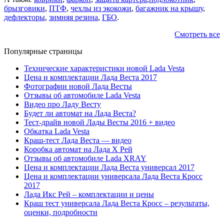
брызговики
,
ПТФ
,
чехлы из экокожи
,
багажник на крышу
,
дефлекторы
,
зимняя резина
,
ГБО
.
Смотреть все
Популярные страницы
Технические характеристики новой Lada Vesta
Цена и комплектации Лада Веста 2017
Фотографии новой Лада Весты
Отзывы об автомобиле Lada Vesta
Видео про Ладу Весту
Будет ли автомат на Лада Веста?
Тест-драйв новой Лады Весты 2016 + видео
Обкатка Lada Vesta
Краш-тест Лада Веста — видео
Коробка автомат на Лада Х Рей
Отзывы об автомобиле Lada XRAY
Цена и комплектации Лада Веста универсал 2017
Цена и комплектации универсала Лада Веста Кросс
2017
Лада Икс Рей – комплектации и цены
Краш тест универсала Лада Веста Кросс – результаты,
оценки, подробности