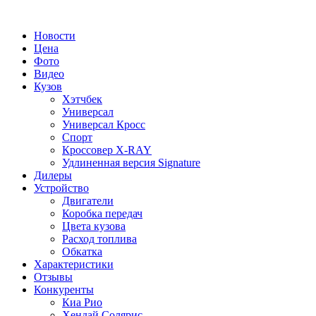
Новости
Цена
Фото
Видео
Кузов
Хэтчбек
Универсал
Универсал Кросс
Спорт
Кроссовер X-RAY
Удлиненная версия Signature
Дилеры
Устройство
Двигатели
Коробка передач
Цвета кузова
Расход топлива
Обкатка
Характеристики
Отзывы
Конкуренты
Киа Рио
Хендай Солярис