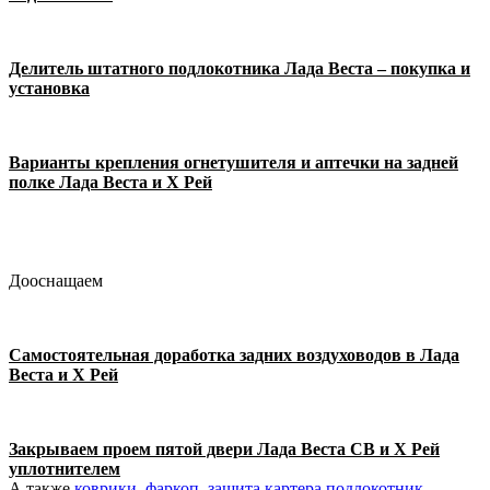
Делитель штатного подлокотника Лада Веста – покупка и
установка
Варианты крепления огнетушителя и аптечки на задней
полке Лада Веста и Х Рей
Дооснащаем
Самостоятельная доработка задних воздуховодов в Лада
Веста и Х Рей
Закрываем проем пятой двери Лада Веста СВ и Х Рей
уплотнителем
А также
коврики
,
фаркоп
,
защита картера
,
подлокотник
,