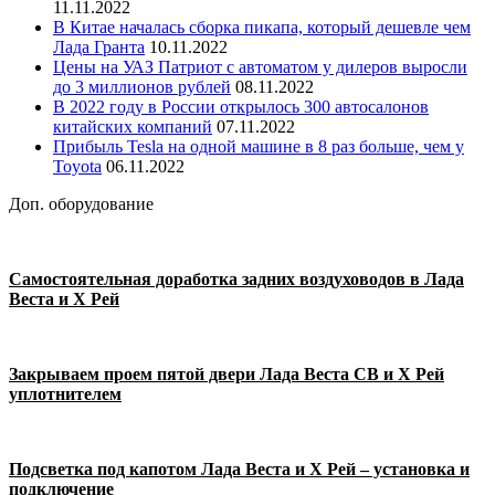
11.11.2022
В Китае началась сборка пикапа, который дешевле чем
Лада Гранта
10.11.2022
Цены на УАЗ Патриот с автоматом у дилеров выросли
до 3 миллионов рублей
08.11.2022
В 2022 году в России открылось 300 автосалонов
китайских компаний
07.11.2022
Прибыль Tesla на одной машине в 8 раз больше, чем у
Toyota
06.11.2022
Доп. оборудование
Самостоятельная доработка задних воздуховодов в Лада
Веста и Х Рей
Закрываем проем пятой двери Лада Веста СВ и Х Рей
уплотнителем
Подсветка под капотом Лада Веста и Х Рей – установка и
подключение