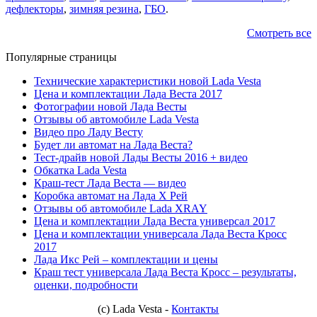
дефлекторы
,
зимняя резина
,
ГБО
.
Смотреть все
Популярные страницы
Технические характеристики новой Lada Vesta
Цена и комплектации Лада Веста 2017
Фотографии новой Лада Весты
Отзывы об автомобиле Lada Vesta
Видео про Ладу Весту
Будет ли автомат на Лада Веста?
Тест-драйв новой Лады Весты 2016 + видео
Обкатка Lada Vesta
Краш-тест Лада Веста — видео
Коробка автомат на Лада Х Рей
Отзывы об автомобиле Lada XRAY
Цена и комплектации Лада Веста универсал 2017
Цена и комплектации универсала Лада Веста Кросс
2017
Лада Икс Рей – комплектации и цены
Краш тест универсала Лада Веста Кросс – результаты,
оценки, подробности
(с) Lada Vesta -
Контакты