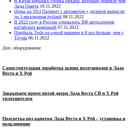
В Китае началась сборка пикапа, который дешевле чем
Лада Гранта
10.11.2022
Цены на УАЗ Патриот с автоматом у дилеров выросли
до 3 миллионов рублей
08.11.2022
В 2022 году в России открылось 300 автосалонов
китайских компаний
07.11.2022
Прибыль Tesla на одной машине в 8 раз больше, чем у
Toyota
06.11.2022
Доп. оборудование
Самостоятельная доработка задних воздуховодов в Лада
Веста и Х Рей
Закрываем проем пятой двери Лада Веста СВ и Х Рей
уплотнителем
Подсветка под капотом Лада Веста и Х Рей – установка и
подключение