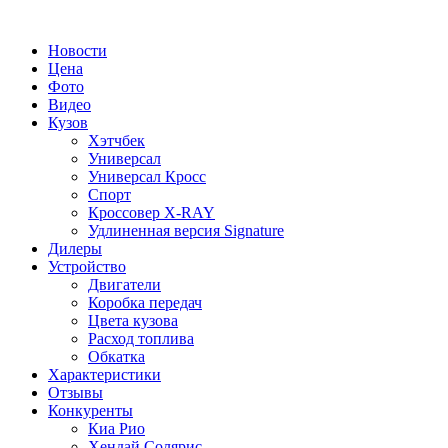
Новости
Цена
Фото
Видео
Кузов
Хэтчбек
Универсал
Универсал Кросс
Спорт
Кроссовер X-RAY
Удлиненная версия Signature
Дилеры
Устройство
Двигатели
Коробка передач
Цвета кузова
Расход топлива
Обкатка
Характеристики
Отзывы
Конкуренты
Киа Рио
Хендай Солярис