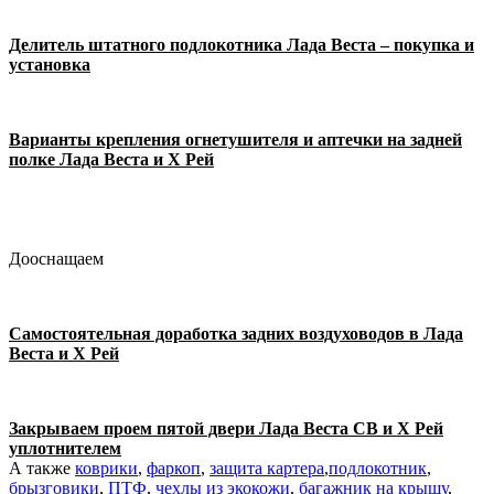
Делитель штатного подлокотника Лада Веста – покупка и
установка
Варианты крепления огнетушителя и аптечки на задней
полке Лада Веста и Х Рей
Дооснащаем
Самостоятельная доработка задних воздуховодов в Лада
Веста и Х Рей
Закрываем проем пятой двери Лада Веста СВ и Х Рей
уплотнителем
А также
коврики
,
фаркоп
,
защита картера
,
подлокотник
,
брызговики
,
ПТФ
,
чехлы из экокожи
,
багажник на крышу
,